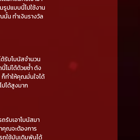
นรูปแบบนี้ไปใช้งาน
นั้น ทำเงินรางวัล
ได้รับโบนัสจำนวน
้ไม่ได้ด้วยซ้ำ ดัง
ก็ทำให้คุณมั่นใจได้
นไปได้สูงมาก
ารถรับเอาโบนัสมา
ว่าคุณจะต้องการ
รถใช้มันเดิมพันได้