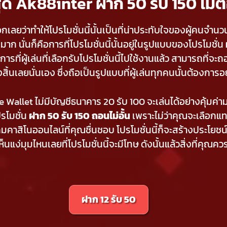
สุด Ak88inter ฝาก 50 รับ 150 ไม่ต้
บอกเลยว่าทำให้โปรโมชั่นนี้นั้นเป็นที่น่าประทับใจของผู้คนจำน
าก นั่นก็คือการที่โปรโมชั่นนี้นั้นอยู่ในรูปแบบของโปรโมชั่น
การที่ผู้เล่นที่เลือกรับโปรโมชั่นนี้ไปใช้งานแล้ว สามารถที่จ
ทั้งสิ้นเลยนั่นเอง ซึ่งถือเป็นรูปแบบที่ผู้เล่นทุกคนนั้นต้องกา
Wallet ไม่มีบัญชีธนาคาร 20 รับ 100
จะเล่นได้อย่างคุ้มค่า
รโมชั่น
ฝาก 50 รับ 150 ถอนไม่อั้น
เพราะไม่ว่าคุณจะเลือก
กมคาสิโนออนไลน์ที่คุณชื่นชอบ โปรโมชั่นนี้ก็จะสร้างประโยชน์
นแง่มุมไหนเลยที่โปรโมชั่นนี้จะมีโทษ ดังนั้นแล้วสิ่งที่คุณคว
ฝาก 12 รับ 50