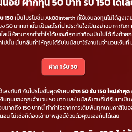
ุนน้อย ฝากทุน 50 บาท รับ 150 ได้เล
ับ 150
เป็นโปรโมชั่น Ak88interth ที่ใช้เงินลงทุนไม่ได้สูงเ
ยง 50 บาทเท่านั้น เป็นอะไรที่น่าประทับใจเป็นอย่างมาก กับก
น์ให้สามารถทำกำไรได้เยอะที่สุดเท่าที่จะเป็นไปได้ ซึ่งด้ว
่าไปนั้น นั่นกลับทำให้คุณได้รับโบนัสมาใช้งานในจำนวนเงินที
ฝาก 1 รับ 30
เลยทันที กับโปรโมชั่นสุดพิเศษ
ฝาก 50 รับ 150 ใหม่ล่าสุด
วยเงินทุนของคุณจำนวน 50 บาท และโบนัสพิเศษที่ได้รับมาเป็น
รวมมากถึง 150 บาทนี้ ทำกำไรจากการเดิมพันทุกเกมคาสิโนออ
นอน ไม่เชื่อก็ต้องเข้ามาพิสูจน์ด้วยตัวคุณเองกันได้เลย