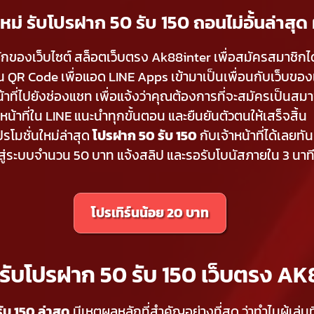
ม่ รับโปรฝาก 50 รับ 150 ถอนไม่อั้นล่าสุด
หลักของเว็บไซต์ สล็อตเว็บตรง
Ak88inter
เพื่อสมัครสมาชิกไ
QR Code เพื่อแอด LINE Apps เข้ามาเป็นเพื่อนกับเว็บของ
น้าที่ไปยังช่องแชท เพื่อแจ้งว่าคุณต้องการที่จะสมัครเป็นสมา
าหน้าที่ใน LINE แนะนำทุกขั้นตอน และยืนยันตัวตนให้เสร็จสิ้น
รโมชั่นใหม่ล่าสุด
โปรฝาก 50 รับ 150
กับเจ้าหน้าที่ได้เลยทัน
าสู่ระบบจำนวน 50 บาท แจ้งสลิป และรอรับโบนัสภายใน 3 นาท
โปรเทิร์นน้อย 20 บาท
งรับโปรฝาก 50 รับ 150 เว็บตรง A
ับ 150 ล่าสุด
มีเหตุผลหลักที่สำคัญอย่างที่สุด ว่าทำไมผู้เล่น