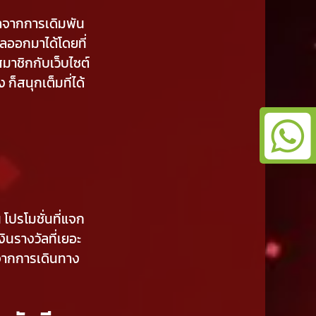
วัลจากการเดิมพัน
ัลออกมาได้โดยที่
มาชิกกับเว็บไซต์
 ก็สนุกเต็มที่ได้
น
โปรโมชั่นที่แจก
นรางวัลที่เยอะ
ไปจากการเดินทาง