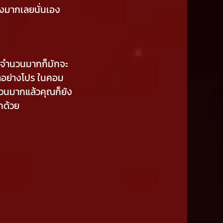
างมากเลยนั่นเอง
นจำนวนมากก็มักจะ
ราอย่างโปร ในคอม
นวนมากแล้วคุณก็ยัง
ีกด้วย