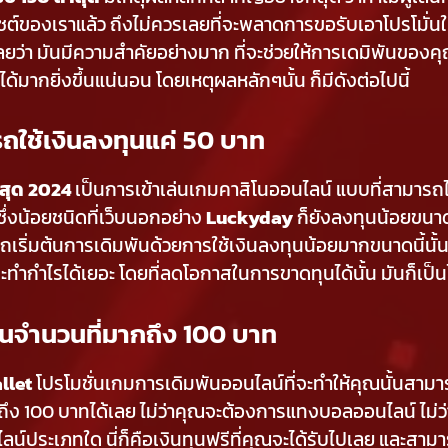
ไซต์ของเราแล้ว ถึงไม่ควรเลยที่จะพลาดการขอรับเอาโปรโมั่นใ
ยว่า มันมีความสำคัยอย่างมาก ที่จะช่วยให้การเดมิพันของคุณ
้มากยิ่งขึ้นแน่นอน โดยเหตุผลหลักๆนั้น ก็มีดังต่อไปนี้
รถใช้เงินลงทุนแค่ 50 บาท
าสุด 2024
เป็นการเข้าเล่นเกมคาสิโนออนไลน์ แบบที่สามารถ
ึ่งน้อยชนิดที่เว็บนอกอย่าง
Luckyday
ก็ยังลงทุนน้อยขนาดนี
ถเริ่มต้นการเดิมพันด้วยการใช้เงินลงทุนน้อยมากขนาดนี้นั้น 
ะทำกำไรได้เยอะ โดยที่ลดโอกาสในการขาดทุนได้นั้น มันก็เป็
สในจำนวนที่มากถึง 100 บาท
llet
โปรโมชั่นเกมการเดิมพันออนไลน์ที่จะทำให้คุณนั้นสาม
ถึง 100 บาทได้เลย ไม่ว่าคุณจะต้องการแทงบอลออนไลน์ ไม่
น์ประเภทใด นี่ก็คือเงินทุนฟรีที่คุณจะได้รับไปเลย และสามา