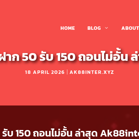
HOME
BLOG
ABOUT
ฝาก 50 รับ 150 ถอนไม่อั้น ล่
18 APRIL 2026
AK88INTER.XYZ
รับ 150 ถอนไม่อั้น ล่าสุด Ak88in