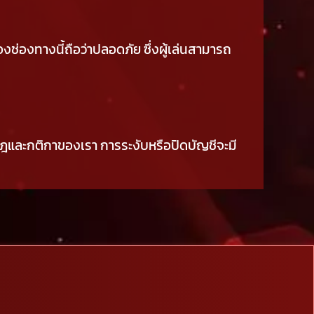
ช่องทางนี้ถือว่าปลอดภัย ซึ่งผู้เล่นสามารถ
กฎและกติกาของเรา การระงับหรือปิดบัญชีจะมี