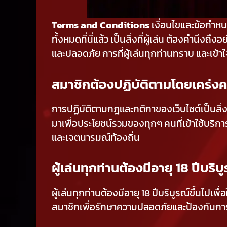
Terms and Conditions
เงื่อนไขและข้อกำหน
ทั้งหมดที่นี่แล้ว เป็นสิ่งที่ผู้เล่น ต้องคำนึงถ
และปลอดภัย การที่ผู้เล่นทุกท่านทราบ และเข้าใ
สมาชิกต้องปฏิบัติตามโดยเคร่งค
การปฏิบัติตามกฎและกติกาของเว็บไซต์เป็นสิ่งท
มาเพื่อประโยชน์รวมของทุกๆ คนที่เข้าใช้บริ
และเจตนารมณ์ท้องถิ่น
ผู้เล่นทุกท่านต้องมีอายุ 18 ปีบริบ
ผู้เล่นทุกท่านต้องมีอายุ 18 ปีบริบูรณ์ขึ้น
สมาชิกเพื่อรักษาความปลอดภัยและป้องกันการล