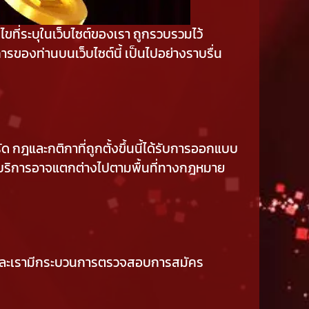
ที่ระบุในเว็บไซต์ของเรา ถูกรวบรวมไว้
ริการของท่านบนเว็บไซต์นี้ เป็นไปอย่างราบรื่น
ด กฎและกติกาที่ถูกตั้งขึ้นนี้ได้รับการออกแบบ
ให้บริการอาจแตกต่างไปตามพื้นที่ทางกฎหมาย
งเรา และเรามีกระบวนการตรวจสอบการสมัคร