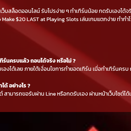
็บสล็อตออนไลน์ รับโปรง่าย ๆ ทำเทิร์นน้อย กดรับเองได้จร
 Make $20 LAST at Playing Slots
เล่นเกมแตกง่าย ทำกำไรได
ทิร์นครบแล้ว ถอนได้จริง หรือไม่ ?
ับเองได้เลย ภายใต้เงื่อนไขการทำยอดเทิร์น เมื่อทำเทิร์นครบ
ได้ อย่างไร ?
์ สามารถขอรับผ่าน Line หรือกดรับเอง ผ่านหน้าเว็บไซต์ได