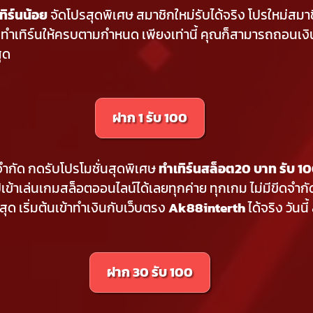
ทิร์นน้อย
จัดโปรสุดพิเศษ สมาชิกใหม่รับได้จริง โปรใหม่สมา
ทำเทิร์นให้ครบตามกำหนด เพียงเท่านี้ คุณก็สามารถถอนเงินท
สุด
ฝาก 1 รับ 100
่จำกัด กดรับโปรโมชั่นสุดพิเศษ
ทําเทิร์นสล็อต20 บาท รับ 1
บ ไปเข้าเล่นเกมสล็อตออนไลน์ได้เลยทุกค่าย ทุกเกม ไม่มีขีดจำ
สุด เริ่มต้นเข้าทำเงินกับเว็บตรง
Ak88interth
ได้จริง วันน
ฝาก 30 รับ 100