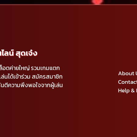
ลน์ สุดเจ๋ง
ล็อตค่ายใหญ่ รวมเกมแตก
About 
้เล่นได้เข้าร่วม สมัครสมาชิก
Contac
ารันตีความพึงพอใจจากผู้เล่น
Help &