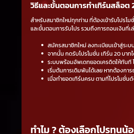
วิธีและขั้นตอนการทำเทิร์นสล็อต 
สำหรับสมาชิกใหม่ทุกท่าน ที่ต้องเข้ารับโปรโ
และขั้นตอนการรับโปร รวมถึงการถอนเงินที่เล
สมัครสมาชิกใหม่ ลงทะเบียนเข้าสู่ระบบ
จากนั้น กดรับโปรโมชั่น เทิร์น 20 บาทไ
ระบบพร้อมอัพเดทยอดเครดิตให้ทันที โ
เริ่มต้นการเดิมพันได้เลย หากต้องกา
เมื่อทำยอดเทิร์นครบ ตามที่โปรโมชั่นด
ทำไม ? ต้องเลือกโปรทุนน้