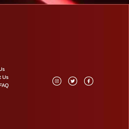
Us
t Us
 FAQ