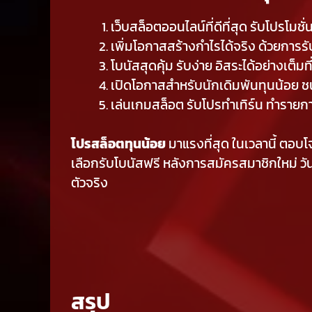
เว็บสล็อตออนไลน์ที่ดีที่สุด รับโปรโมชั่
เพิ่มโอกาสสร้างกำไรได้จริง ด้วยการร
โบนัสสุดคุ้ม รับง่าย อิสระได้อย่างเต็ม
เปิดโอกาสสำหรับนักเดิมพันทุนน้อย ชนะ
เล่นเกมสล็อต รับโปรทำเทิร์น ทำรายก
โปรสล็อตทุนน้อย
มาแรงที่สุด ในเวลานี้ ตอบโ
เลือกรับโบนัสฟรี หลังการสมัครสมาชิกใหม่ วัน
ตัวจริง
สรุป