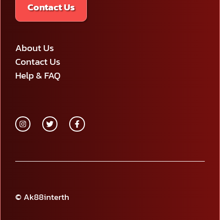
Contact Us
About Us
Contact Us
Help & FAQ
© Ak88interth