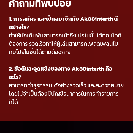
คำถามที่พบบ่อย
1. การสมัคร และเป็นสมาชิกกับ Ak88interth ดี
อย่างไร?
ทำให้นักเดิมพันสามารถเข้าถึงโปรโมชั่นได้ทุกเมื่อที่
ต้องการ รวดเร็วทำให้ผู้เล่นสามารถเพลิดเพลินไป
กับโปรโมชั่นได้ตามต้องการ
2. ข้อดีและจุดแข็งของทาง Ak88interth คือ
อะไร?
สามารถทำธุรกรรมได้อย่างรวดเร็ว และสะดวกสบาย
โดยไม่จำเป็นต้องมีบัญชีธนาคารในการทำรายการ
ก็ได้