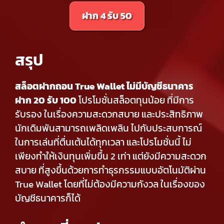
ฝาก 4 รับ 50
สรุป
สล็อตฝากถอน True Wallet ไม่มีบัญชีธนาคาร
ฝาก 20 รับ 100
โปรโมชั่นสล็อตทุนน้อย ที่มีการ
รับรอง ในเรื่องความสะดวกสบาย และประสิทธิภาพ
นักเดิมพันสามารถเพลิดเพลิน ไปกับประสบการณ์
ในการเล่นที่ตื่นเต้นได้ทุกเวลา และโปรโมชั่นนี้ ไม่
เพียงทำให้เงินทุนเพิ่มขึ้น 2 เท่า แต่ยังมีความสะดวก
สบาย ที่สูงขึ้นด้วยการทำธุรกรรมแบบอัตโนมัติผ่าน
True Wallet โดยที่ไม่ต้องมีความกังวล ในเรื่องของ
บัญชีธนาคารก็ได้