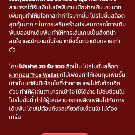
สามารถได้รับเงินโบนัสพิเศษ เมื่อฝากเงิน 20 บาท
เพิ่มทุนทำให้มีโอกาสทำกำไรมากขึ้น โปรโมชั่นสล็อต
สุดคุ้มมาก ๆ ในการเสริมสร้างประสบการณ์การเดิม
พันของนักเดิมพัน ทำให้การเล่นเกมเป็นสิ่งที่น่า
สนใจ และมีความมั่นใจมากยิ่งขึ้นกว่าเดิมหลายเท่า
ตัว
โดย
โปรฝาก 20 รับ 100
ถือเป็น
โปรโมชั่นสล็อต
ฝากถอน True Wallet
ที่ไม่เพียงทำให้เงินทุนเพิ่มขึ้น
เท่านั้น แต่ยังมีเงื่อนไขที่ง่ายดาย และไม่ซับซ้อนอีก
ด้วย ทำให้ผู้เล่นสามารถเข้าใจ ใช้ได้ง่าย ไม่ซับซ้อนใน
โปรโมชั่นนี้ ทำให้ผู้เล่นสามารถเพลิดเพลินไปกับการ
เดิมพัน โดยไม่ต้องกังวลเกี่ยวกับเงื่อนไข ไม่ต้อง
เทิร์น