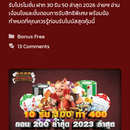
รับโปรโมชั่น ฝาก 30 รับ 50 ล่าสุด 2026 ง่ายๆ! อ่าน
เงื่อนไขและขั้นตอนการรับสิทธิพิเศษ พร้อมข้อ
กำหนดที่คุณควรรู้ก่อนรับโบนัสสุดคุ้มนี้
Categories
Bonus Free
13 Comments