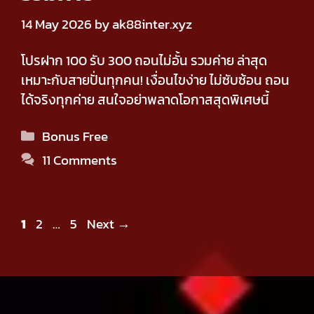
14 May 2026
by
ak88inter.xyz
โปรฝาก 100 รับ 300 ถอนไม่อั้น รวมค่าย ล่าสุด
เหมาะกับสายปั่นทุกคน! เงื่อนไขง่าย ไม่ซับซ้อน ถอน
ได้จริงทุกค่าย สนใจอย่าพลาดโอกาสสุดพิเศษนี้
Categories
Bonus Free
11 Comments
Page
Page
Page
1
2
…
5
Next
→