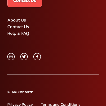
Contact Us
About Us
Contact Us
Help & FAQ
© Ak88interth
Privacy Policy
Terms and Conditions