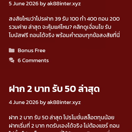
5 June 2026
by
ak88inter.xyz
สงสัยไหมว่าโปรฝาก 39 รับ 100 ทำ 400 ถอน 200
รวมค่าย ล่าสุด จะคุ้มแค่ไหน? คลิกดูเงื่อนไข รับ
โบนัสฟรี ถอนได้จริง พร้อมคำตอบทุกข้อสงสัยที่นี่
Categories
Bonus Free
6 Comments
ฝาก 2 บาท รับ 50 ล่าสุด
4 June 2026
by
ak88inter.xyz
ฝาก 2 บาท รับ 50 ล่าสุด โปรโมชั่นสล็อตทุนน้อย
ฝากเริ่มที่ 2 บาท กดรับเองได้จริง ไม่ต้องแชร์ ถอน