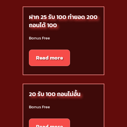
ฝาก 25 รับ 100 ทํายอด 200
ถอนได้ 100
Bonus Free
Read more
20 รับ 100 ถอนไม่อั้น
Bonus Free
Read more