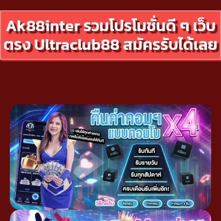
Ak88inter รวมโปรโมชั่นดี ๆ เว็บ
ตรง Ultraclub88 สมัครรับได้เลย