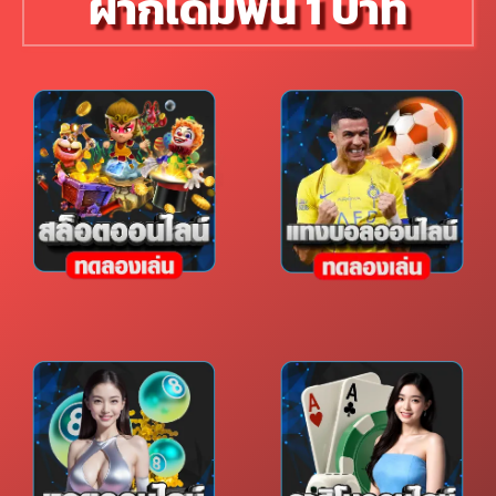
ฝากเดิมพัน 1 บาท