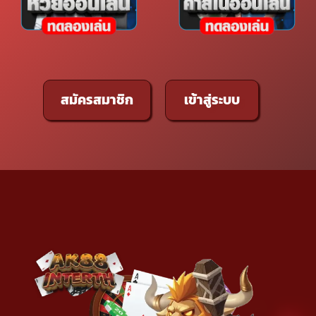
สมัครสมาชิก
เข้าสู่ระบบ