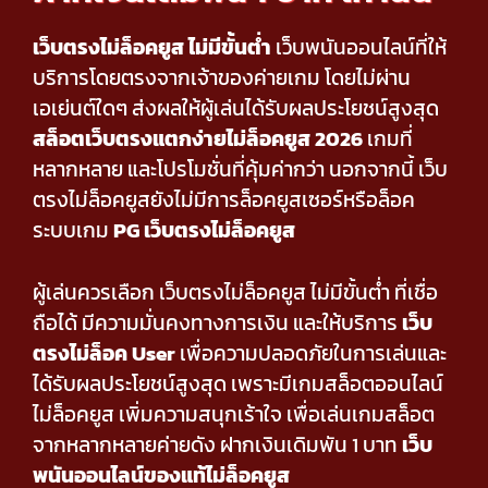
เว็บตรงไม่ล็อคยูส ไม่มีขั้นต่ำ
เว็บพนันออนไลน์ที่ให้
บริการโดยตรงจากเจ้าของค่ายเกม โดยไม่ผ่าน
เอเย่นต์ใดๆ ส่งผลให้ผู้เล่นได้รับผลประโยชน์สูงสุด
สล็อตเว็บตรงแตกง่ายไม่ล็อคยูส 2026
เกมที่
หลากหลาย และโปรโมชั่นที่คุ้มค่ากว่า นอกจากนี้ เว็บ
ตรงไม่ล็อคยูสยังไม่มีการล็อคยูสเซอร์หรือล็อค
ระบบเกม
PG เว็บตรงไม่ล็อคยูส
ผู้เล่นควรเลือก เว็บตรงไม่ล็อคยูส ไม่มีขั้นต่ำ ที่เชื่อ
ถือได้ มีความมั่นคงทางการเงิน และให้บริการ
เว็บ
ตรงไม่ล็อค User
เพื่อความปลอดภัยในการเล่นและ
ได้รับผลประโยชน์สูงสุด เพราะมีเกมสล็อตออนไลน์
ไม่ล็อคยูส เพิ่มความสนุกเร้าใจ เพื่อเล่นเกมสล็อต
จากหลากหลายค่ายดัง ฝากเงินเดิมพัน 1 บาท
เว็บ
พนันออนไลน์ของแท้ไม่ล็อคยูส