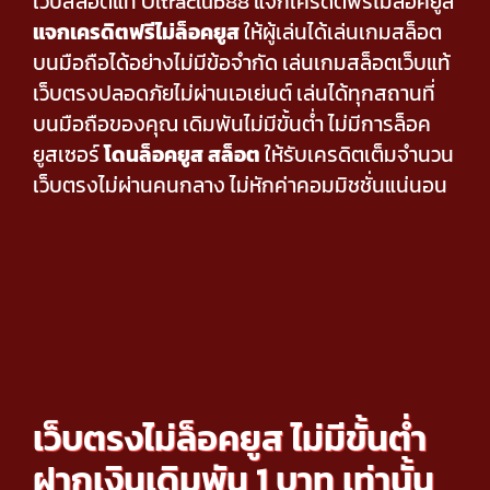
เว็บสล็อตแท้
Ultraclub88
แจกเครดิตฟรีไม่ล็อคยูส
แจกเครดิตฟรีไม่ล็อคยูส
ให้ผู้เล่นได้เล่นเกมสล็อต
บนมือถือได้อย่างไม่มีข้อจำกัด เล่นเกมสล็อตเว็บแท้
เว็บตรงปลอดภัยไม่ผ่านเอเย่นต์ เล่นได้ทุกสถานที่
บนมือถือของคุณ เดิมพันไม่มีขั้นต่ำ ไม่มีการล็อค
ยูสเซอร์
โดนล็อคยูส สล็อต
ให้รับเครดิตเต็มจำนวน
เว็บตรงไม่ผ่านคนกลาง ไม่หักค่าคอมมิชชั่นแน่นอน
เว็บตรงไม่ล็อคยูส ไม่มีขั้นต่ำ
ฝากเงินเดิมพัน 1 บาท เท่านั้น