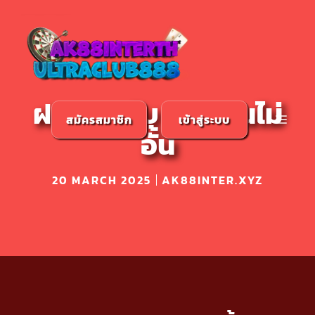
Skip
to
content
ฝาก 20 รับ 50 ถอนไม่
MEN
สมัครสมาชิก
เข้าสู่ระบบ
อั้น
20 MARCH 2025
AK88INTER.XYZ