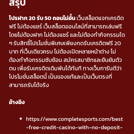
สรุป
โปรฝาก 20 รับ 50 ถอนไม่อั้น
เว็บสล็อตแจกเครดิต
ฟรี ไม่ต้องแชร์ เว็บสล็อตออนไลน์ที่สามารถเล่นฟรี
โดยไม่ต้องฝาก ไม่ต้องแชร์ และไม่ต้องทำกิจกรรมใด
ๆ รับสิทธิ์โปรโมชั่นพิเศษเพียงกดรับเครดิตฟรี 20
บาท ที่เว็บเดียวครบ ไม่ต้องเปิดหลายหน้าต่าง ไม่
ต้องทำกิจกรรมซับซ้อน สมัครสมาชิกและยืนยันตัว
ตน เพื่อรับเครดิตเดิมพันได้ทันที ทางเว็บการันตีว่า
โปรโมชั่นสล็อตนี้ เป็นของแท้และเป็นเว็บตรงที่
สามารถรับได้จริง
อ้างอิง
https://www.completesports.com/best
-free-credit-casino-with-no-deposit-