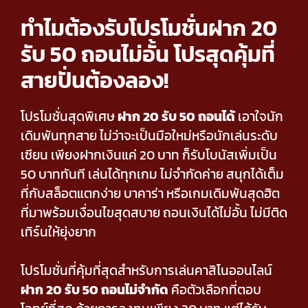
ทำไมต้องรับโปรโมชั่นฝาก 20
รับ 50 ถอนไม่อั้น โปรสุดคุ้มที่
สายปั่นต้องลอง!
โปรโมชั่นสุดพิเศษ
ฝาก 20 รับ 50 ถอนได้
เอาใจนัก
เดิมพันทุกสาย ไม่ว่าจะเป็นมือใหม่หรือนักเล่นระดับ
เซียน เพียงฝากเงินแค่ 20 บาท ก็รับโบนัสเพิ่มเป็น
50 บาททันที เล่นได้ทุกเกม ไม่จำกัดค่าย สนุกได้เต็ม
ที่กับสล็อตแตกง่าย บาคาร่า หรือเกมเดิมพันสุดฮิต
ที่มาพร้อมเงื่อนไขสุดสบาย ถอนเงินได้ไม่อั้น ไม่มีติด
เทิร์นให้ยุ่งยาก
โปรโมชั่นที่คุ้มที่สุดสำหรับการเล่นคาสิโนออนไลน์
ฝาก 20 รับ 50 ถอนไม่จำกัด
คือตัวเลือกที่ตอบ