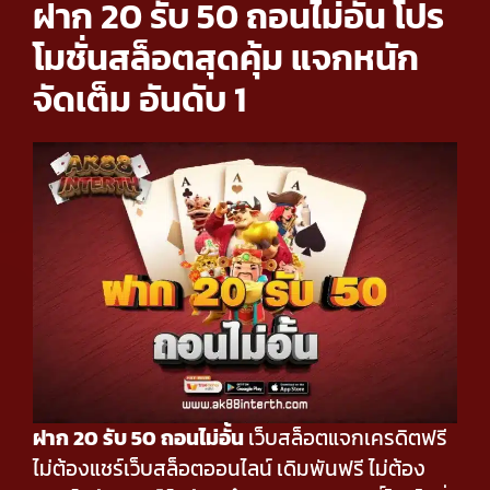
ฝาก 20 รับ 50 ถอนไม่อั้น โปร
โมชั่นสล็อตสุดคุ้ม แจกหนัก
จัดเต็ม อันดับ 1
ฝาก 20 รับ 50 ถอนไม่อั้น
เว็บสล็อตแจกเครดิตฟรี
ไม่ต้องแชร์เว็บสล็อตออนไลน์ เดิมพันฟรี ไม่ต้อง