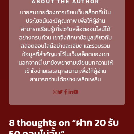
ABOUT THE AUTHOR
นายสมชายต้องการเขียนเว็บสล็อตที่เป็น
ประโยชน์และมีคุณภาพ เพื่อให้ผู้อ่าน
สามารถเรียนรู้เกี่ยวกับสล็อตออนไลน์ได้
อย่างครบถ้วน เขาจึงศึกษาข้อมูลเกี่ยวกับ
สล็อตออนไลน์อย่างละเอียด และรวบรวม
ข้อมูลที่สำคัญมาไว้ในเว็บสล็อตของเขา
นอกจากนี้ เขายังพยายามเขียนบทความให้
เข้าใจง่ายและสนุกสนาน เพื่อให้ผู้อ่าน
สามารถอ่านได้อย่างเพลิดเพลิน
8 thoughts on “ฝาก 20 รับ
50 ถอนไม่อั้น”