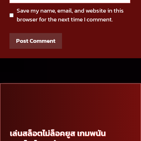
Save my name, email, and website in this
browser for the next time I comment.
เล่นสล็อตไม่ล็อคยูส เกมพนัน