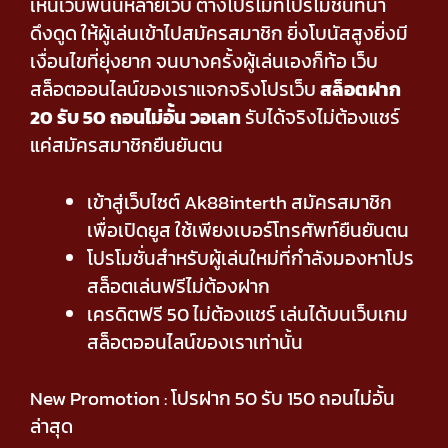
เห็นเว็บพนันหลายเว็บ ต่างโปรโมทโปรโมชั่นที่น่า
ดึงดูด ให้ผู้เล่นเข้าไปสมัครสมาชิก ยิ่งโบนัสสูงยิ่งมี
เงื่อนไขที่ยุ่งยาก จนบางครั้งผู้เล่นเองก็ท้อ เว็บ
สล็อตออนไลน์ของเราแจกจริงโปรเว็บ
สล็อตฝาก
20 รับ 50 ถอนไม่อั้น วอเลท
รับได้จริงไม่ต้องแชร์
แค่สมัครสมาชิกยืนยันตน
เข้าสู่เว็บไซต์
Ak88interth
สมัครสมาชิก
เพื่อเปิดยูส ใช้เพียงเบอร์โทรศัพท์ยืนยันตน
โปรโมชั่นสำหรับผู้เล่นใหม่ที่กำลังมองหาโปร
สล็อตเล่นฟรีไม่ต้องฝาก
เครดิตฟรี 50 ไม่ต้องแชร์ เล่นได้บนเว็บเกม
สล็อตออนไลน์ของเราเท่านั้น
New Promotion :
โปรฝาก 50 รับ 150 ถอนไม่อั้น
ล่าสุด