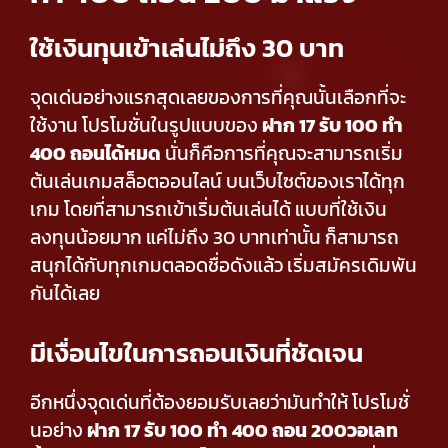
ใช้เงินทุนเข้าเล่นไม่ถึง 30 บาท
จุดเด่นอย่างแรกสุดเลยของการที่คุณนั้นเลือกที่จะ
ใช้งาน โปรโมชั่นในรูปแบบของ
ฝาก 17 รับ 100 ทำ
400 ถอนได้หมด
นั่นก็คือการที่คุณจะสามารถเริ่ม
ต้นเล่นเกมสล็อตออนไลน์ บนเว็บไซต์ของเราได้ทุก
เกม โดยที่สามารถเข้าเริ่มต้นเล่นได้ แบบที่ใช้เงิน
ลงทุนน้อยมาก แค่ไม่ถึง 30 บาทเท่านั้น ก็สามารถ
สนุกได้กับทุกเกมตลอดชื่อดังแล้ว เริ่มสมัครเดิมพัน
กันได้เลย
มีเงื่อนไขในการถอนเงินที่ชัดเจน
อีกหนึ่งจุดเด่นที่ต้องยอมรับเลยว่ามันทำให้ โปรโมชั่
นอย่าง
ฝาก 17 รับ 100 ทำ 400 ถอน 200วอเลท