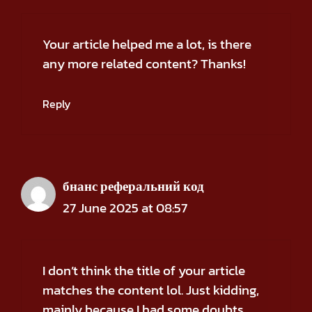
Your article helped me a lot, is there
any more related content? Thanks!
Reply
бнанс реферальний код
27 June 2025 at 08:57
I don’t think the title of your article
matches the content lol. Just kidding,
mainly because I had some doubts