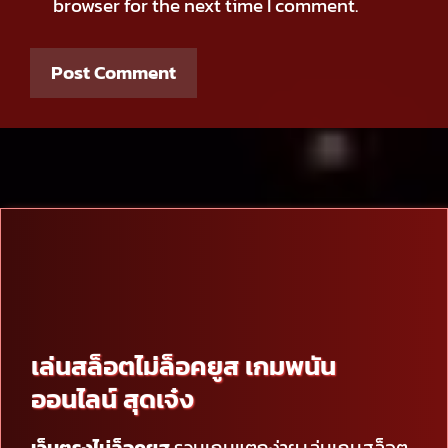
browser for the next time I comment.
เล่นสล็อตไม่ล็อคยูส เกมพนัน
ออนไลน์ สุดเจ๋ง