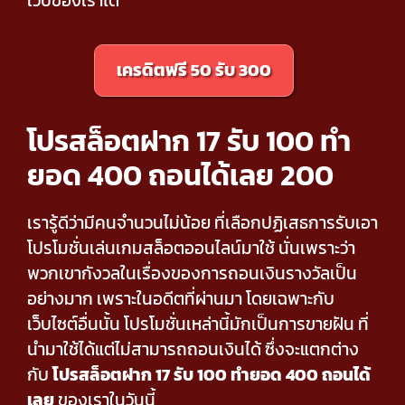
เว็บของเราได้
เครดิตฟรี 50 รับ 300
โปรสล็อตฝาก 17 รับ 100 ทำ
ยอด 400 ถอนได้เลย 200
เรารู้ดีว่ามีคนจำนวนไม่น้อย ที่เลือกปฏิเสธการรับเอา
โปรโมชั่นเล่นเกมสล็อตออนไลน์มาใช้ นั่นเพราะว่า
พวกเขากังวลในเรื่องของการถอนเงินรางวัลเป็น
อย่างมาก เพราะในอดีตที่ผ่านมา โดยเฉพาะกับ
เว็บไซต์อื่นนั้น โปรโมชั่นเหล่านี้มักเป็นการขายฝัน ที่
นำมาใช้ได้แต่ไม่สามารถถอนเงินได้ ซึ่งจะแตกต่าง
กับ
โปรสล็อตฝาก 17 รับ 100 ทำยอด 400 ถอนได้
เลย
ของเราในวันนี้