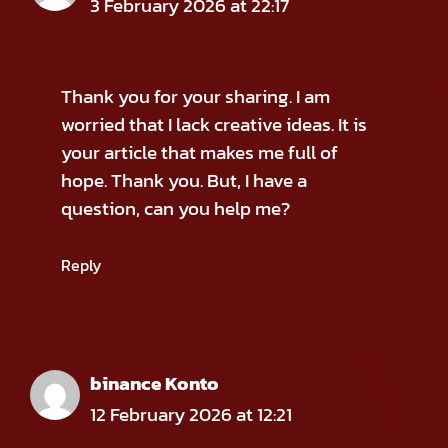
3 February 2026 at 22:17
Thank you for your sharing. I am
worried that I lack creative ideas. It is
your article that makes me full of
hope. Thank you. But, I have a
question, can you help me?
Reply
binance Konto
12 February 2026 at 12:21