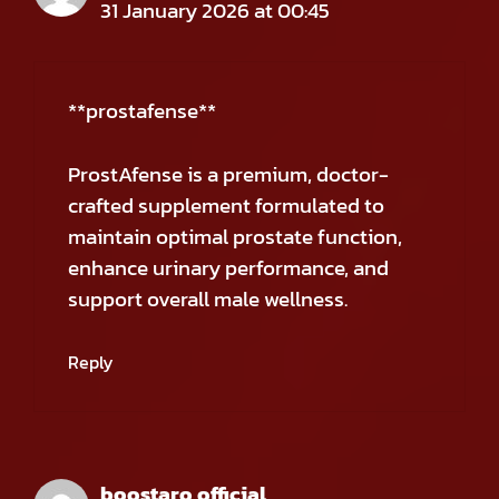
31 January 2026 at 00:45
**prostafense**
ProstAfense is a premium, doctor-
crafted supplement formulated to
maintain optimal prostate function,
enhance urinary performance, and
support overall male wellness.
Reply
boostaro official