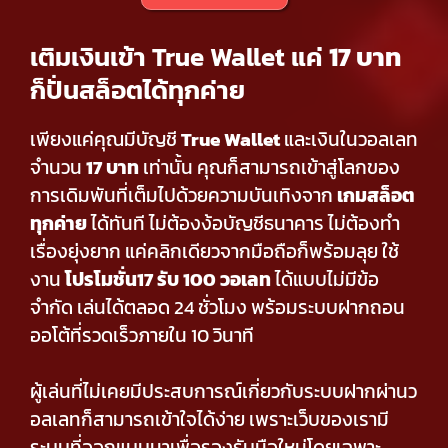
เติมเงินเข้า True Wallet แค่
17 บาท
ก็ปั่นสล็อตได้ทุกค่าย
เพียงแค่คุณมีบัญชี
True Wallet
และเงินในวอลเลท
จำนวน
17 บาท
เท่านั้น คุณก็สามารถเข้าสู่โลกของ
การเดิมพันที่เต็มไปด้วยความบันเทิงจาก
เกมสล็อต
ทุกค่าย
ได้ทันที ไม่ต้องง้อบัญชีธนาคาร ไม่ต้องทำ
เรื่องยุ่งยาก แค่คลิกเดียวจากมือถือก็พร้อมลุย ใช้
งาน
โปรโมชั่น17 รับ 100 วอเลท
ได้แบบไม่มีข้อ
จำกัด เล่นได้ตลอด 24 ชั่วโมง พร้อมระบบฝากถอน
ออโต้ที่รวดเร็วภายใน 10 วินาที
ผู้เล่นที่ไม่เคยมีประสบการณ์เกี่ยวกับระบบฝากผ่านว
อลเลทก็สามารถเข้าใจได้ง่าย เพราะเว็บของเรามี
ระบบที่ออกแบบมาเพื่อรองรับมือใหม่โดยเฉพาะ