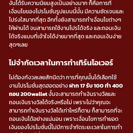
งั้นได้รับความนิยมสูงเป็นอย่างมาก ก็คือการที่
เงื่อนไขของโปรโมชั่นรูปแบบนี้นั้น มีความชัดเจนและ
โปร่งใสมากที่สุด อีกทั้งยังสามารถทำเงื่อนไขต่างๆ
ให้ผ่านได้ จนสามารถใช้งานโปรได้จริง และถอนเงิน
ได้จริงแบบที่เข้าใจได้ง่ายมากที่สุด และถอนเงินง่าย
สุดๆเลย
ไม่จำกัดเวลาในการทำเทิร์นโอเวอร์
ไม่ต้องกังวลเลยสักนิดว่า การที่คุณนั้นได้เลือกใช้
งานโปรโมชั่นสุดฮอตอย่าง
ฝาก
17
รับ 100 ทำ 400
ถอน 200wallet
งั้นจะสามารถทำเงินรางวัลและ
ถอนเงินรางวัลได้จริงหรือไม่ เพราะไม่ว่าคุณจะ
สามารถทำเงินรางวัลได้เท่าไหร่ก็ตาม ก็สามารถที่จะ
ถอนเงินได้อย่างแน่นอน เพราะเงื่อนไขการทำยอด
เงินของโปรโมชั่นนี้ไม่มีการจำกัดระยะเวลาในการทำ