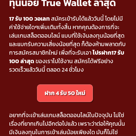
ทุนน้อย True Wallet ล่าสุด
17 รับ 100 วอเลท
สมัครเข้ารับได้แล้ววันนี้ โดยไม่มี
ค่าใช้จ่ายใดๆเพิ่มเติมทั้งสิ้น หากคุณต้องการที่จะ
เล่นเกมสล็อตออนไลน์ แบบที่ใช้เงินลงทุนน้อยที่สุด
และแบกรับความเสี่ยงน้อยที่สุด ก็ต้องห้ามพลาดกับ
การสมัครสมาชิกใหม่ เพื่อที่จะรับเอา
โปรฝาก17 รับ
100 ล่าสุด
ของเราไปใช้งาน สมัครได้ฟรีอย่าง
รวดเร็วแล้ววันนี้ ตลอด 24 ชั่วโมง
ฝาก 4 รับ 50 ใหม่
อยากที่จะเข้าเล่นเกมสล็อตออนไลน์ในปัจจุบัน ไม่ใช่
เรื่องที่ยากเกินไปอีกต่อไปแล้ว เพราะว่าต่อให้คุณนั้น
มีเงินลงทุนในการเข้าเล่นน้อยเพียงใด มันก็ไม่ใช่