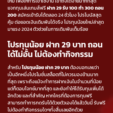
ใหม่ เพื่อให้การเข้าใช้งาน เข้าถึงได้ง่ายมากที่สุด
แจกทุนเล่นเกมส์ฟรี
ฝาก 29 รับ 100 ทำ 300 ถอน
200
สมัครเข้ารับได้ตลอด 24 ชั่วโมง โปรโบนัสสุด
คุ้ม ต่อยอดเงินเดิมพันได้จริง โปรทุนน้อยใหม่ล่าสุด
มาแรง 2024 ตัวช่วยในการเดิมพันเต็มร้อย
โปรทุนน้อย ฝาก 29 บาท ถอน
ได้ไม่อั้น ไม่ต้องทำกิจกรรม
สำหรับ
โปรทุนน้อย ฝาก 29 บาท
ต้องบอกเลยว่า
เป็นอีกหนึ่งโปรโมชั่นสล็อตที่ไม่ควรมองข้ามมาก
ที่สุด เพราะถึงแม้จะทำการฝากเงินในจำนวนที่น้อย
แต่ก็ตอบโจทย์มากที่สุด และยังทำให้ได้รับทุนเพิ่มได้
อีกด้วย และที่สำคัญ หากใครที่ต้องการทุนฟรี
สามารถทำการกดรับได้ด้วยตัวเองได้แล้ววันนี้ รับฟรี
ไม่ต้องทำกิจกรรมใดๆทั้งสิ้นเลยอีกด้วย