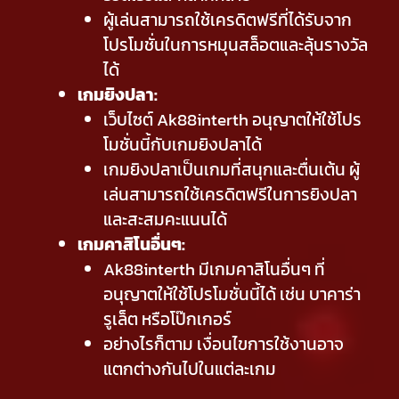
ผู้เล่นสามารถใช้เครดิตฟรีที่ได้รับจาก
โปรโมชั่นในการหมุนสล็อตและลุ้นรางวัล
ได้
เกมยิงปลา:
เว็บไซต์ Ak88interth อนุญาตให้ใช้โปร
โมชั่นนี้กับเกมยิงปลาได้
เกมยิงปลาเป็นเกมที่สนุกและตื่นเต้น ผู้
เล่นสามารถใช้เครดิตฟรีในการยิงปลา
และสะสมคะแนนได้
เกมคาสิโนอื่นๆ:
Ak88interth มีเกมคาสิโนอื่นๆ ที่
อนุญาตให้ใช้โปรโมชั่นนี้ได้ เช่น บาคาร่า
รูเล็ต หรือโป๊กเกอร์
อย่างไรก็ตาม เงื่อนไขการใช้งานอาจ
แตกต่างกันไปในแต่ละเกม