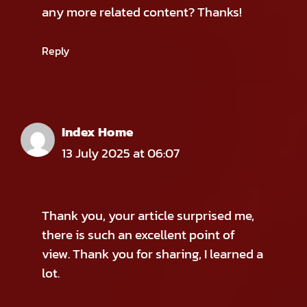
any more related content? Thanks!
Reply
Index Home
13 July 2025 at 06:07
Thank you, your article surprised me,
there is such an excellent point of
view. Thank you for sharing, I learned a
lot.