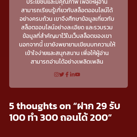
ประโยชน์และมีคุณภาพ เพื่อให้ผู้อ่าน
สามารถเรียนรู้เกี่ยวกับสล็อตออนไลน์ได้
อย่างครบถ้วน เขาจึงศึกษาข้อมูลเกี่ยวกับ
สล็อตออนไลน์อย่างละเอียด และรวบรวม
ข้อมูลที่สำคัญมาไว้ในเว็บสล็อตของเขา
นอกจากนี้ เขายังพยายามเขียนบทความให้
เข้าใจง่ายและสนุกสนาน เพื่อให้ผู้อ่าน
สามารถอ่านได้อย่างเพลิดเพลิน
5 thoughts on “ฝาก 29 รับ
100 ทํา 300 ถอนได้ 200”