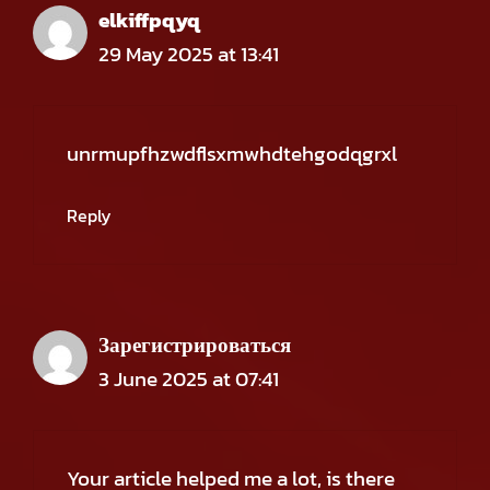
elkiffpqyq
29 May 2025 at 13:41
unrmupfhzwdflsxmwhdtehgodqgrxl
Reply
Зарегистрироваться
3 June 2025 at 07:41
Your article helped me a lot, is there