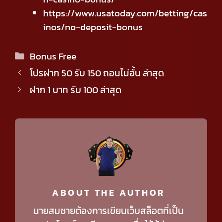
https://www.usatoday.com/betting/cas
inos/no-deposit-bonus
Categories
Bonus Free
โปรฝาก 50 รับ 150 ถอนไม่อั้น ล่าสุด
ฝาก 1 บาท รับ 100 ล่าสุด
ABOUT THE AUTHOR
นายสมชายต้องการเขียนเว็บสล็อตที่เป็น