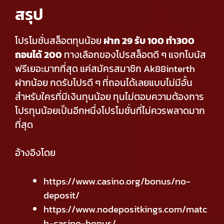
สรุป
โปรโมชั่นสล็อตทุนน้อย
ฝาก 29 รับ 100 ทํา300
ถอนได้ 200
ทางเลือกของโปรสล็อตดี ๆ แจกโบนัส
ฟรีเยอะมากที่สุด แค่สมัครสมาชิก Ak88interth
ฝากน้อย กดรับโปรดี ๆ ที่ถอนได้เลยแบบไม่มีอั้น
สำหรับใครที่มีเงินทุนน้อย ทุนไม่ตอบความต้องการ
โปรทุนน้อยเป็นอีกหนึ่งโปรโมชั่นที่ไม่ควรพลาดมาก
ที่สุด
อ้างอิงโดย
https://www.casino.org/bonus/no-
deposit/
https://www.nodepositkings.com/matc
h-casino-bonus/