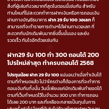
สิ่งที่ผู้เล่นกังวลมากที่สุดในตอนนี้เช่นกัน สำหรับ
ท่านไหนที่ไม่สะดวกทำการฝากเงินหรือการถอนเงิน
ผ่านทางบัญชีธนาคาร
ฝาก 29 รับ 100 วอเลท
ก็
สามารถที่จะทำรายการต่างๆได้ผ่านทางวอเลท ที่
สะดวกกับนักเดิมพันมากยิ่งขึ้นนั้นเอง และยัง
รวดเร็ว ทันใจอีกด้วยเช่นกัน
ฝาก29 รับ 100 ทํา 300 ถอนได้ 200
โปรใหม่ล่าสุด ทำครบถอนได้ 2568
โปรทุนน้อย ฝาก 29 รับ 100
แน่นอนว่าเมื่อทำเงินได้
ตามที่กำหนดแล้ว ไม่ว่าใครต่างก็ต้องการที่จะทำการ
ถอนเงินกันทั้งนั้น วันนี้เพียงแค่นักเดิมพันทำยอดได้
ตามที่เว็บกำหนดไว้ในจำนวน 300 บาท ทำการถอน
ได้เลย 200 บาท และที่เหลือจะกลายเป็นทุนในการ
เล่นครั้งต่อไป โดยที่ผู้เล่นไม่ต้องทำการฝากเงินเลย