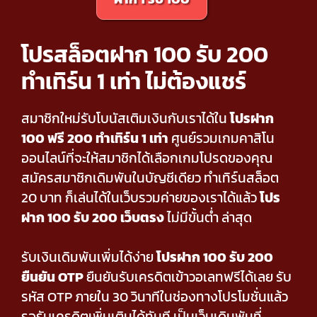
โปรสล็อตฝาก 100 รับ 200
ทำเทิร์น 1 เท่า ไม่ต้องแชร์
สมาชิกใหม่รับโบนัสเติมเงินกับเราได้ใน
โปรฝาก
100 ฟรี 200 ทำเทิร์น 1 เท่า
ศูนย์รวมเกมคาสิโน
ออนไลน์ที่จะให้สมาชิกได้เลือกเกมโปรดของคุณ
สมัครสมาชิกเดิมพันในบัญชีเดียว
ทําเทิร์นสล็อต
20 บาท
ก็เล่นได้ในเว็บรวมค่ายของเราได้แล้ว
โปร
ฝาก 100 รับ 200 เว็บตรง
ไม่มีขั้นต่ำ ล่าสุด
รับเงินเดิมพันเพิ่มได้ง่าย
โปรฝาก 100 รับ 200
ยืนยัน OTP
ยืนยันรับเครดิตเข้าวอเลทฟรีได้เลย รับ
รหัส OTP ภายใน 30 วินาทีในช่องทางโปรโมชั่นแล้ว
รอรับเครดิตเพิ่มเติมได้ทันที เป็นเว็บเดิมพันที่