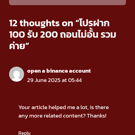
12 thoughts on “โปรฝาก
100 รับ 200 ถอนไม่อั้น รวม
ค่าย”
open a binance account
29 June 2025 at 05:44
Your article helped me a lot, is there
any more related content? Thanks!
Reply