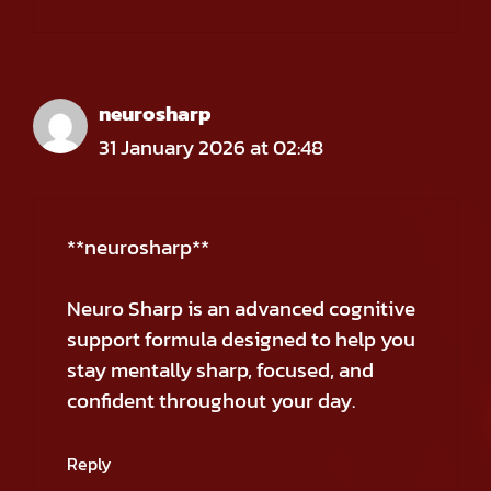
neurosharp
31 January 2026 at 02:48
**neurosharp**
Neuro Sharp is an advanced cognitive
support formula designed to help you
stay mentally sharp, focused, and
confident throughout your day.
Reply