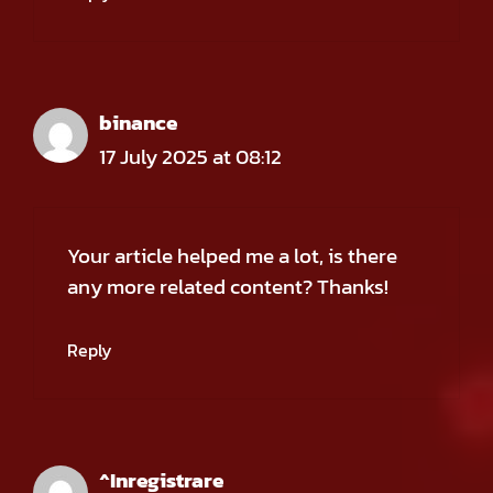
binance
17 July 2025 at 08:12
Your article helped me a lot, is there
any more related content? Thanks!
Reply
^Inregistrare