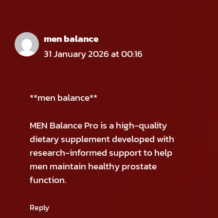
men balance
31 January 2026 at 00:16
**men balance**
MEN Balance Pro is a high-quality
dietary supplement developed with
research-informed support to help
men maintain healthy prostate
function.
Reply