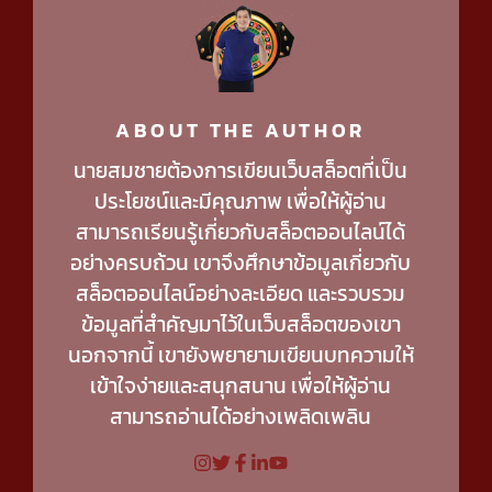
ABOUT THE AUTHOR
นายสมชายต้องการเขียนเว็บสล็อตที่เป็น
ประโยชน์และมีคุณภาพ เพื่อให้ผู้อ่าน
สามารถเรียนรู้เกี่ยวกับสล็อตออนไลน์ได้
อย่างครบถ้วน เขาจึงศึกษาข้อมูลเกี่ยวกับ
สล็อตออนไลน์อย่างละเอียด และรวบรวม
ข้อมูลที่สำคัญมาไว้ในเว็บสล็อตของเขา
นอกจากนี้ เขายังพยายามเขียนบทความให้
เข้าใจง่ายและสนุกสนาน เพื่อให้ผู้อ่าน
สามารถอ่านได้อย่างเพลิดเพลิน