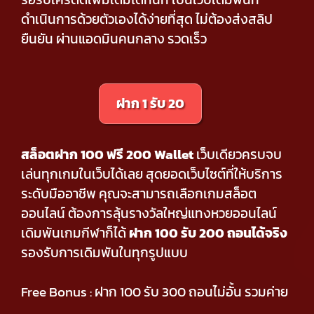
ดำเนินการด้วยตัวเองได้ง่ายที่สุด ไม่ต้องส่งสลิป
ยืนยัน ผ่านแอดมินคนกลาง รวดเร็ว
ฝาก 1 รับ 20
สล็อตฝาก 100 ฟรี 200 Wallet
เว็บเดียวครบจบ
เล่นทุกเกมในเว็บได้เลย สุดยอดเว็บไซต์ที่ให้บริการ
ระดับมืออาชีพ คุณจะสามารถเลือกเกมสล็อต
ออนไลน์ ต้องการลุ้นรางวัลใหญ่แทงหวยออนไลน์
เดิมพันเกมกีฬาก็ได้
ฝาก 100 รับ 200 ถอนได้จริง
รองรับการเดิมพันในทุกรูปแบบ
Free Bonus :
ฝาก 100 รับ 300 ถอนไม่อั้น รวมค่าย