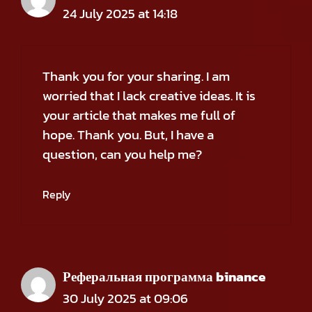
24 July 2025 at 14:18
Thank you for your sharing. I am
worried that I lack creative ideas. It is
your article that makes me full of
hope. Thank you. But, I have a
question, can you help me?
Reply
Реферальная программа binance
30 July 2025 at 09:06