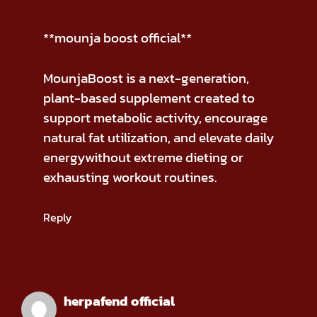
**mounja boost official**
MounjaBoost is a next-generation,
plant-based supplement created to
support metabolic activity, encourage
natural fat utilization, and elevate daily
energywithout extreme dieting or
exhausting workout routines.
Reply
herpafend official