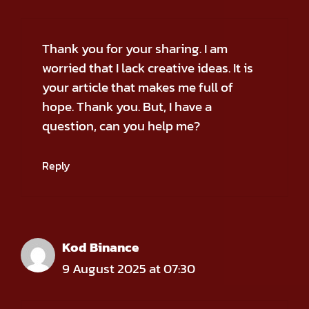
Thank you for your sharing. I am
worried that I lack creative ideas. It is
your article that makes me full of
hope. Thank you. But, I have a
question, can you help me?
Reply
Kod Binance
9 August 2025 at 07:30