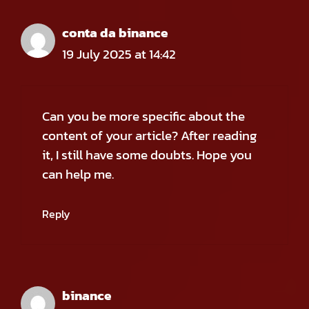
conta da binance
19 July 2025 at 14:42
Can you be more specific about the
content of your article? After reading
it, I still have some doubts. Hope you
can help me.
Reply
binance