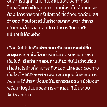
ชั่นสำหรับลูกค้าใหม่ ที่ไม่จำเป็นจะต้องทำเทิร์น
โอเวอร์ แต่ถ้าเป็นลูกค้าเก่าที่สนใจรับโปรโมชั่นนี้ จะ
ต้องมีการทำยอดเทิร์นโอเวอร์ ซึ่งต้องบอกก่อนเลย
ว่า ยอดเทิร์นโอเวอร์นั้นทำง่ายมากๆ เพราะว่าการ
เล่นเกมสล็อตออนไลน์นั้น เป็นการปั่นยอดถึง
แน่นอนไม่ต้องห่วง
เลือกรับโปรโมชั่น
ฝาก 100 รับ 300 ถอนไม่อั้น
ล่าสุด
หากสนใจก็สามารถที่จะ กดรับผ่านทางหน้า
เว็บไซต์ หรือถ้าหากสอบถามเกี่ยว กับโปรว่าจะต้อง
ทำอย่างไรบ้างก็สามารถที่จะแอด Line แอดของทาง
เว็บไซต์
Ak88interth
เพื่อที่จะมาคุยปรึกษากับทาง
Admin ได้ง่ายๆ ซึ่งเปิดให้บริการตลอด 24 ชั่วโมงมา
พร้อม กับรูปแบบของการฝากถอน ที่เป็นระบบ
Auto อีกด้วย