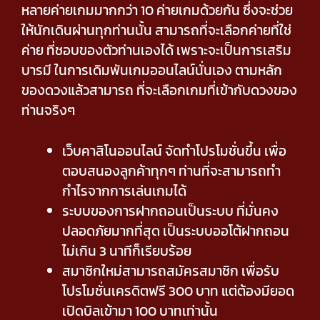
หลายค่ายเกมมากกว่า 10 ค่ายเกมด้วยกัน ซึ่งจะช่วย
ให้นักเดินผ่านทุกท่านนั้น สามารถที่จะเลือกค่ายที่ใช่
ค่าย ที่ชอบของตัวท่านเองได้ เพราะจะเป็นการเสริม
บารมี ในการเดิมพันเกมออนไลน์นั่นเอง ตามหลัก
ของดวงแล้วสามารถ ที่จะเลือกเกมที่เข้ากับดวงของ
ท่านจริงๆ
เว็บคาสิโนออนไลน์ จัดทำโปรโมชั่นขึ้น เพื่อ
ตอบสนองลูกค้าทุกๆ ท่านที่จะสามารถทำ
กำไรจากการเล่นเกมได้
ระบบของการฝากถอนเป็นระบบ ที่มั่นคง
ปลอดภัยมากที่สุด เป็นระบบออโต้ฝากถอน
ไม่เกิน 3 นาทีก็เรียบร้อย
สมาชิกใหม่สามารถสมัครสมาชิก เพื่อรับ
โปรโมชั่นเครดิตฟรี 300 บาท แต่ต้องมียอด
เปิดบิลเข้ามา 100 บาทเท่านั้น