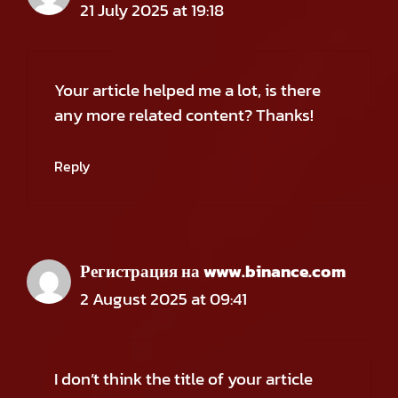
21 July 2025 at 19:18
Your article helped me a lot, is there
any more related content? Thanks!
Reply
Регистрация на www.binance.com
2 August 2025 at 09:41
I don’t think the title of your article