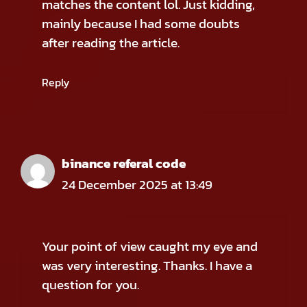
matches the content lol. Just kidding,
mainly because I had some doubts
after reading the article.
Reply
binance referal code
24 December 2025 at 13:49
Your point of view caught my eye and
was very interesting. Thanks. I have a
question for you.