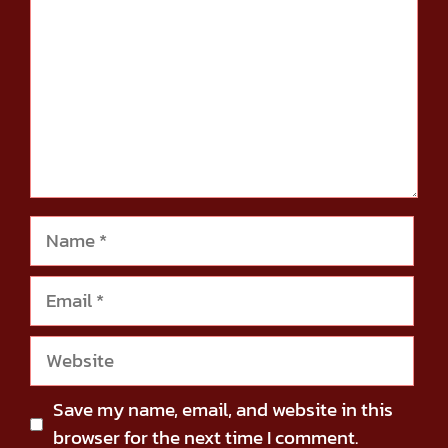
Name
Email
Website
Save my name, email, and website in this
browser for the next time I comment.