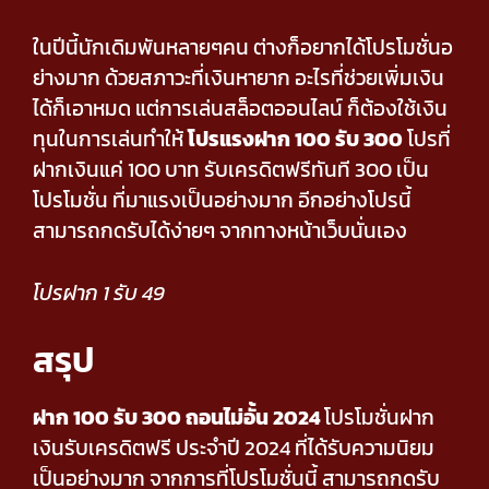
ในปีนี้นักเดิมพันหลายๆคน ต่างก็อยากได้โปรโมชั่นอ
ย่างมาก ด้วยสภาวะที่เงินหายาก อะไรที่ช่วยเพิ่มเงิน
ได้ก็เอาหมด แต่การเล่นสล็อตออนไลน์ ก็ต้องใช้เงิน
ทุนในการเล่นทำให้
โปรแรงฝาก 100 รับ 300
โปรที่
ฝากเงินแค่ 100 บาท รับเครดิตฟรีทันที 300 เป็น
โปรโมชั่น ที่มาแรงเป็นอย่างมาก อีกอย่างโปรนี้
สามารถกดรับได้ง่ายๆ จากทางหน้าเว็บนั่นเอง
โปรฝาก 1 รับ 49
สรุป
ฝาก 100 รับ 300 ถอนไม่อั้น 2024
โปรโมชั่นฝาก
เงินรับเครดิตฟรี ประจำปี 2024 ที่ได้รับความนิยม
เป็นอย่างมาก จากการที่โปรโมชั่นนี้ สามารถกดรับ