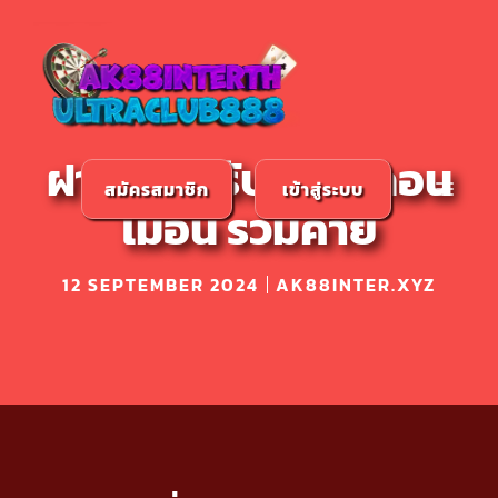
Skip
to
content
ฝาก 100 รับ 300 ถอน
MEN
สมัครสมาชิก
เข้าสู่ระบบ
ไม่อั้น รวมค่าย
12 SEPTEMBER 2024
AK88INTER.XYZ