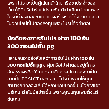
เพราะไม่ว่าจะเป็นผู้เล่นหน้าใหม่ หรือขาประจำของ
เว็บ ก็มีสิทธิ์เข้าร่วมโปรโมชั่นได้เท่าเทียม โดยเฉพาะ
ใครที่กำลังมองหาแนวทางสร้างรายได้จากเกมคาสิ
โนออนไลน์ที่ไม่ต้องลงทุนเยอะ โปรนี้คือคำตอบ
ข้อดีของการรับโปร
ฝาก 100 รับ
300 ถอนไม่อั้น pg
หลายคนอาจยังลังเล ว่าการรับโปร
ฝาก 100 รับ
300 ถอนไม่อั้น pg
จะคุ้มหรือไม่ คำตอบอยู่ที่การ
จัดสรรเครดิตให้เหมาะสมกับการเล่น หากคุณเป็น
สายปั่น PG SLOT บอกเลยว่าโปรนี้จะช่วยให้คุณ
สามารถทดลองเล่นได้หลายเกมมากขึ้น มีโอกาสเข้า
ฟรีเกมหรือโบนัสง่ายขึ้น เพราะคุณมีทุนเพิ่มตั้งแต่
ต้นเกม