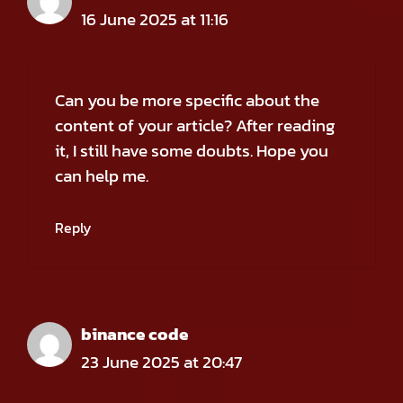
16 June 2025 at 11:16
Can you be more specific about the
content of your article? After reading
it, I still have some doubts. Hope you
can help me.
Reply
binance code
23 June 2025 at 20:47