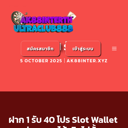
Skip
to
content
ฝาก 1 รับ 40
MEN
สมัครสมาชิก
เข้าสู่ระบบ
5 OCTOBER 2025
AK88INTER.XYZ
ฝาก 1 รับ 40 โปร Slot Wallet