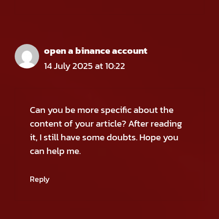
open a binance account
14 July 2025 at 10:22
Can you be more specific about the
content of your article? After reading
it, I still have some doubts. Hope you
can help me.
Reply