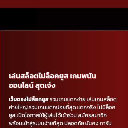
เล่นสล็อตไม่ล็อคยูส เกมพนัน
ออนไลน์ สุดเจ๋ง
เว็บตรงไม่ล็อคยูส
รวมเกมแตกง่าย เล่นเกมสล็อต
ค่ายใหญ่ รวมเกมแตกบ่อยที่สุด แตกจริง ไม่มีล็อค
ยูส เปิดโอกาสให้ผู้เล่นได้เข้าร่วม สมัครสมาชิก
พร้อมเข้าสู่ระบบง่ายที่สุด ปลอดภัย มั่นคง การัน