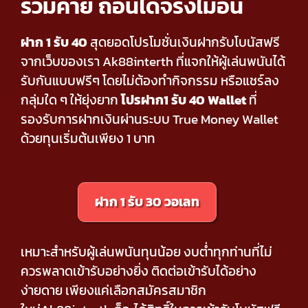
รวมค่าย ถอนได้จริงไม่อั้น
ฝาก 1 รับ 40
สุดยอดโปรโมชั่นเงินฝากรับโบนัสฟรี
จากเว็บของเรา Ak88interth ที่แจกให้ผู้เล่นพนันได้
รับกันแบบฟรีๆ โดยไม่ต้องทำกิจกรรม หรือแชร์ลง
กลุ่มใด ๆ ให้ยุ่งยาก
โปรฝาก1 รับ 40 Wallet
ที่
รองรับการฝากเงินผ่านระบบ True Money Wallet
ด้วยทุนเริ่มต้นเพียง 1 บาท
ฝาก 1 รับ 30 วอเลท
เหมาะสำหรับผู้เล่นพนันทุนน้อย งบต่ำทุกท่านที่ไม่
ควรพลาดเข้ารับอย่างยิ่ง ติดต่อเข้ารับได้อย่าง
ง่ายดาย เพียงแค่เลือกสมัครสมาชิก