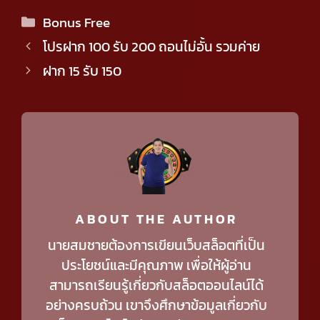
Categories
Bonus Free
โปรฝาก 100 รับ 200 ถอนไม่อั้น รวมค่าย
ฝาก 15 รับ 150
ABOUT THE AUTHOR
นายสมชายต้องการเขียนเว็บสล็อตที่เป็น
ประโยชน์และมีคุณภาพ เพื่อให้ผู้อ่าน
สามารถเรียนรู้เกี่ยวกับสล็อตออนไลน์ได้
อย่างครบถ้วน เขาจึงศึกษาข้อมูลเกี่ยวกับ