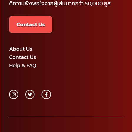
ตีความพึงพอใจจากผู้เล่นมากกว่า 50,000 ยูส
Contact Us
About Us
Contact Us
Help & FAQ