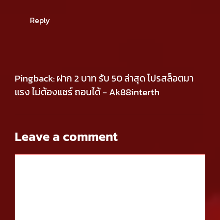
Reply
Pingback:
ฝาก 2 บาท รับ 50 ล่าสุด โปรสล็อตมา
แรง ไม่ต้องแชร์ ถอนได้ - Ak88interth
Leave a comment
Comment