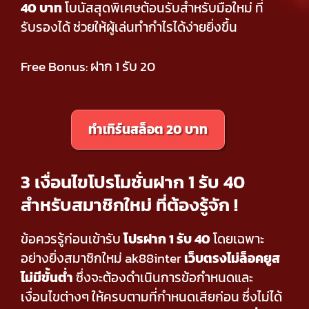
40 บาท
โบนัสสุดพิเศษต้อนรับสำหรับมือใหม่ ที่
รับรองได้ ช่วยให้ผู้เล่นทำกำไรได้ง่ายยิ่งขึ้น
Free Bonus:
ฝาก 1 รับ 20
ทำเทิร์นสล็อต 20 บาท
3 เงื่อนไขโปรโมชั่นฝาก 1 รับ 40
สำหรับสมาชิกใหม่ ที่ต้องรู้จัก !
ข้อควรรู้ก่อนเข้ารับ
โปรฝาก 1 รับ 40
โดยเฉพาะ
อย่างยิ่งสมาชิกใหม่
ak88inter
เว็บตรงไม่ล็อคยูส
ไม่มีขั้นต่ำ
ซึ่งจะต้องดำเนินการข้อกำหนดและ
เงื่อนไขต่างๆ ให้ครบตามที่กำหนดเสียก่อน ซึ่งไม่ได้