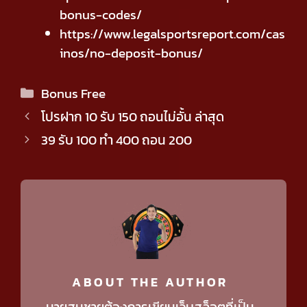
bonus-codes/
https://www.legalsportsreport.com/cas
inos/no-deposit-bonus/
Categories
Bonus Free
โปรฝาก 10 รับ 150 ถอนไม่อั้น ล่าสุด
39 รับ 100 ทํา 400 ถอน 200
ABOUT THE AUTHOR