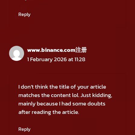
Reply
www.binance.com注册
1 February 2026 at 11:28
I don’t think the title of your article
matches the content lol. Just kidding,
mainly because I had some doubts
after reading the article.
Reply