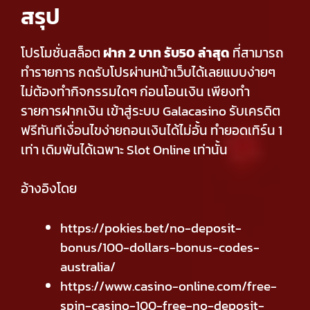
สรุป
โปรโมชั่นสล็อต
ฝาก 2 บาท รับ50 ล่าสุด
ที่สามารถ
ทำรายการ กดรับโปรผ่านหน้าเว็บได้เลยแบบง่ายๆ
ไม่ต้องทำกิจกรรมใดๆ ก่อนโอนเงิน เพียงทำ
รายการฝากเงิน เข้าสู่ระบบ
Galacasino
รับเครดิต
ฟรีทันทีเงื่อนไขง่ายถอนเงินได้ไม่อั้น ทำยอดเทิร์น 1
เท่า เดิมพันได้เฉพาะ Slot Online เท่านั้น
อ้างอิงโดย
https://pokies.bet/no-deposit-
bonus/100-dollars-bonus-codes-
australia/
https://www.casino-online.com/free-
spin-casino-100-free-no-deposit-