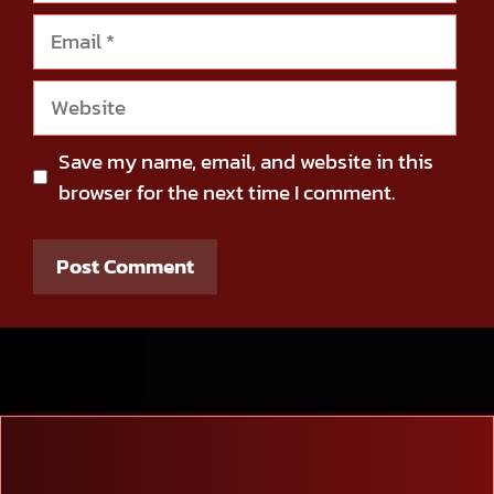
Email
Website
Save my name, email, and website in this
browser for the next time I comment.