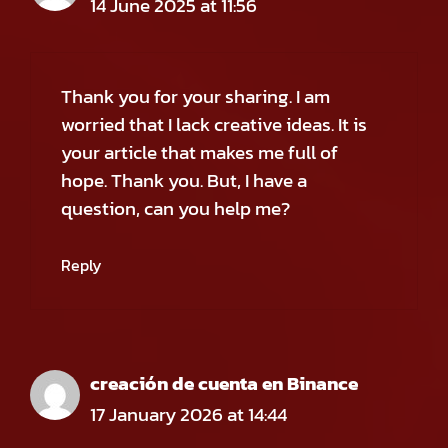
14 June 2025 at 11:56
Thank you for your sharing. I am
worried that I lack creative ideas. It is
your article that makes me full of
hope. Thank you. But, I have a
question, can you help me?
Reply
creación de cuenta en Binance
17 January 2026 at 14:44