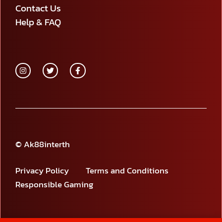
Contact Us
Help & FAQ
© Ak88interth
Privacy Policy
Terms and Conditions
Responsible Gaming