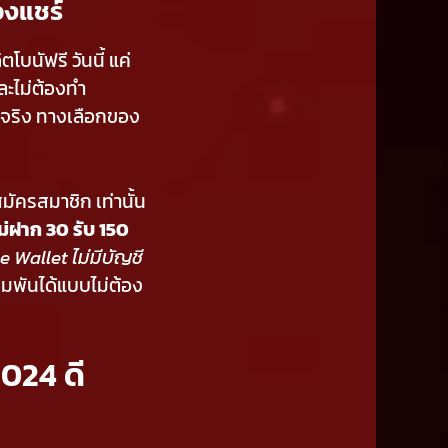
้องแชร์
บนัฟรี วันนี้ แค่
และไม่ต้องทำ
้จริง ทางเลือกของ
สมัครสมาชิก เท่านั้น
่ฝาก 30 รับ 150
Wallet ไม่มีบัญชี
ดิมพันได้แบบไม่ต้อง
2024 ดี