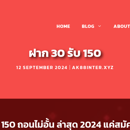
HOME
BLOG
ABOUT
ฝาก 30 รับ 150
12 SEPTEMBER 2024
AK88INTER.XYZ
 150 ถอนไม่อั้น ล่าสุด 2024 แค่สม