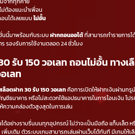
เกมจากทุกค่าย
 ไม่ต้องแนะนำเพื่อน
ถอนได้เลยแบบ
ไม่อั้น
ชั่นนี้มาพร้อมกับระบบ
ฝากถอนออโต้
ที่สามารถทำรายการได้ใ
าร รองรับการใช้งานตลอด 24 ชั่วโมง
0 รับ 150 วอเลท ถอนไม่อั้น ทางเ
วอเลท
สล็อตฝาก 30 รับ 150 วอเลท
คือการเปิดให้ฝากเงินผ่านทรูมั
่มีบัญชีธนาคาร หรือไม่สะดวกใช้แอปธนาคารในการโอนเงิน โปรนี้
ังให้ความคล่องตัวสูงสุดในการเล่น
ได้อย่างราบรื่นบนทุกอุปกรณ์ ไม่ว่าจะเป็นมือถือ แท็บเล็ต หร
พิ่มเติม ตัวระบบเกมสามารถเล่นผ่านเว็บได้ทันที มีเกมให้เล