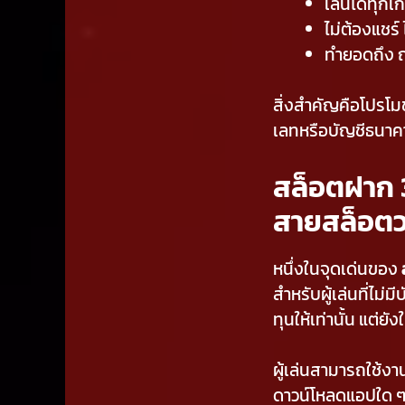
เล่นได้ทุก
ไม่ต้องแชร์
ทำยอดถึง 
สิ่งสำคัญคือโปรโม
เลทหรือบัญชีธนาค
สล็อตฝาก 3
สายสล็อต
หนึ่งในจุดเด่นของ
สำหรับผู้เล่นที่ไม
ทุนให้เท่านั้น แต่ย
ผู้เล่นสามารถใช้งาน
ดาวน์โหลดแอปใด ๆ เ