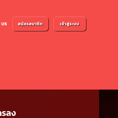
 US
สมัครสมาชิก
เข้าสู่ระบบ
ัครลง