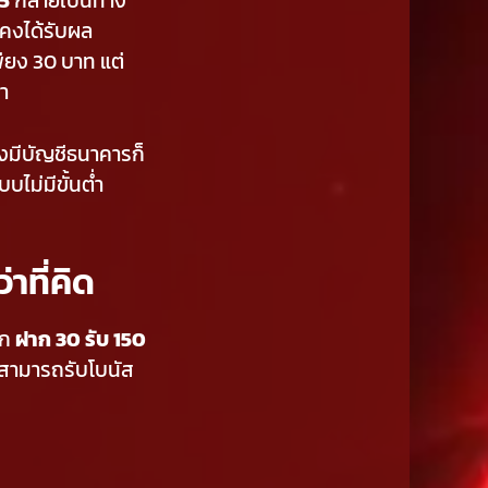
25
กลายเป็นทาง
งคงได้รับผล
พียง 30 บาท แต่
า
งมีบัญชีธนาคารก็
ไม่มีขั้นต่ำ
าที่คิด
าก
ฝาก 30 รับ 150
่สามารถรับโบนัส