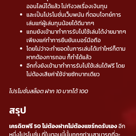
ออนไลน์ได้แล้ว ไม่กังวลเรื่องเงินทุน
และเป็นโปรโมชั่นเว็บพนัน ที่ตอบโจทย์การ
เล่นแก่ผู้เล่นทุนน้อยได้ดีมากๆ
แถมยังเข้ามาทำการรับไปใช้เล่นได้ง่ายมากๆ
เพียงแค่ทำการยืนยันเบอร์มือถือ
โดยไม่ว่าจะทำยอดในการเล่นได้เท่าไหร่ก็ตาม
หากต้องการถอน ก็ทำได้แล้ว
อีกทั้งยังเข้ามาทำการรับไปใช้เล่นได้ฟรี โดย
ไม่ต้องเสียค่าใช้จ่ายซักบาทเดียว
โปรโมชั่นสล็อต ฝาก 10 บาทได้ 100
สรุป
เครดิตฟรี 50 ไม่ต้องฝากไม่ต้องแชร์กดรับเอง
อีก
หนึ่งโปรโมชั่น ที่ในตอนนี้นั้นทุกๆท่านสามารถที่จะ