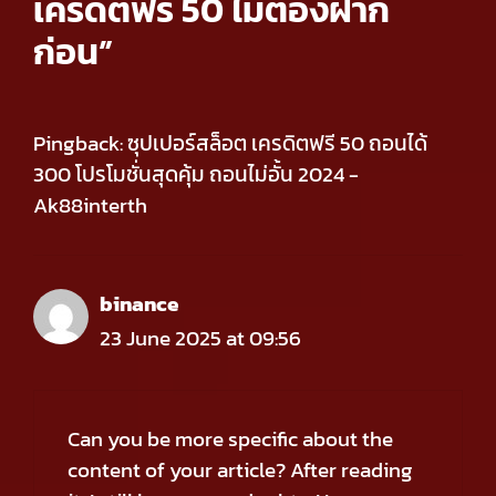
เครดิตฟรี 50 ไม่ต้องฝาก
ก่อน”
Pingback:
ซุปเปอร์สล็อต เครดิตฟรี 50 ถอนได้
300 โปรโมชั่นสุดคุ้ม ถอนไม่อั้น 2024 -
Ak88interth
binance
23 June 2025 at 09:56
Can you be more specific about the
content of your article? After reading