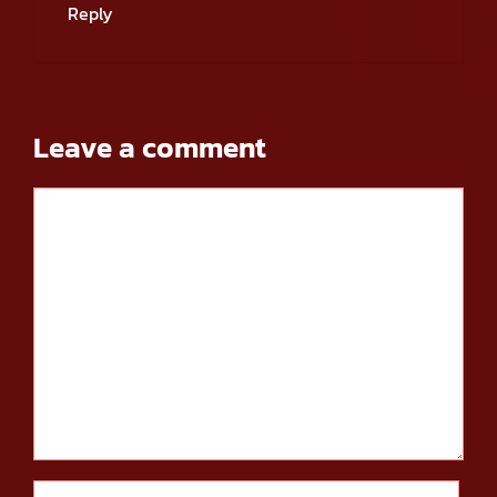
Reply
Leave a comment
Comment
Name