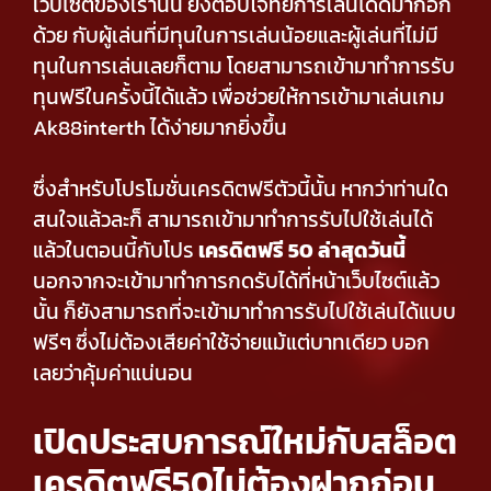
เว็บไซต์ของเรานั้น ยังตอบโจทย์การเล่นได้ดีมากอีก
ด้วย กับผู้เล่นที่มีทุนในการเล่นน้อยและผู้เล่นที่ไม่มี
ทุนในการเล่นเลยก็ตาม โดยสามารถเข้ามาทำการรับ
ทุนฟรีในครั้งนี้ได้แล้ว เพื่อช่วยให้การเข้ามาเล่นเกม
Ak88interth
ได้ง่ายมากยิ่งขึ้น
ซึ่งสำหรับโปรโมชั่นเครดิตฟรีตัวนี้นั้น หากว่าท่านใด
สนใจแล้วละก็ สามารถเข้ามาทำการรับไปใช้เล่นได้
แล้วในตอนนี้กับโปร
เครดิตฟรี 50 ล่าสุดวันนี้
นอกจากจะเข้ามาทำการกดรับได้ที่หน้าเว็บไซต์แล้ว
นั้น ก็ยังสามารถที่จะเข้ามาทำการรับไปใช้เล่นได้แบบ
ฟรีๆ ซึ่งไม่ต้องเสียค่าใช้จ่ายแม้แต่บาทเดียว บอก
เลยว่าคุ้มค่าแน่นอน
เปิดประสบการณ์ใหม่กับสล็อต
เครดิตฟรี50ไม่ต้องฝากก่อน