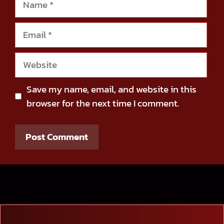
Email
Website
Save my name, email, and website in this
browser for the next time I comment.