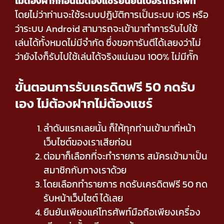
ไม่ต้องฝากก่อนไม่ต้องแชร์ยืนยันเบอร์โทรศัพท์
โดยไม่ว่าท่านจะใช้ระบบปฎิบัติการเป็นระบบ iOS หรือ
ว่าระบบ Android สามารถจะเข้ามาทำการรับไปใช้
เล่นได้ทั้งหมดไม่มีจำกัด ซึ่งขอการันตีได้เลยงว่าไม่
ว่ายังไงก็รับไปใช้เล่นได้จริงแน่นอน 100% ไม่มีกั๊ก
ขั้นตอนการรับเครดิตฟรี 50 กดรับ
เอง ไม่ต้องฝากไม่ต้องแชร์
ลำดับแรกเลยนั้น ก็ให้ทุกท่านเข้ามาที่หน้า
เว็บไซต์ของเราเสียก่อน
ต่อมาก็เลือกที่จะทำรายการ สมัครเข้ามาเป็น
สมาชิกกับทางเราด้วย
โดยเลือกทำรายการ กดรับเครดิตฟรี 50 กด
รับหน้าเว็บไซต์ ได้เลย
ยืนยันเพียงแค่โทรศัพท์มือถือเพียงเครื่อง