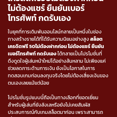
ไม่ต้องแชร์ ยืนยันเบอร์
โทรศัพท์ กดรับเอง
ในยุคที่การเดิมพันออนไลน์กลายเป็นหนึ่งในช่อง
ทางสร้างรายได้ที่ได้รับความนิยมอย่างสูง
สล็อต
เครดิตฟรี 50ไม่ต้องฝากก่อน ไม่ต้องแชร์ ยืนยัน
เบอร์โทรศัพท์ กดรับเอง
ได้กลายเป็นโปรโมชั่นที่
ดึงดูดใจผู้เล่นหน้าใหม่ได้อย่างล้นหลาม ไม่เพียงแค่
ช่วยลดภาระด้านการเงิน ยังเป็นโอกาสในการ
ทดสอบเกมก่อนลงทุนจริงโดยไม่ต้องเสี่ยงเงินของ
ตนเองเลยแม้แต่น้อย
โปรโมชั่นรูปแบบนี้ถือเป็นทางเลือกที่ยอดเยี่ยม
สำหรับผู้เล่นที่ยังลังเลหรือยังไม่เคยสัมผัส
ประสบการณ์กับเกมสล็อตมาก่อน เพราะสามารถ