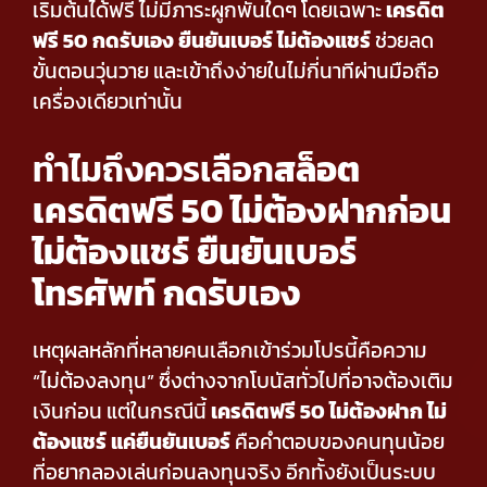
เริ่มต้นได้ฟรี ไม่มีภาระผูกพันใดๆ โดยเฉพาะ
เครดิต
ฟรี 50 กดรับเอง ยืนยันเบอร์ ไม่ต้องแชร์
ช่วยลด
ขั้นตอนวุ่นวาย และเข้าถึงง่ายในไม่กี่นาทีผ่านมือถือ
เครื่องเดียวเท่านั้น
ทำไมถึงควรเลือก
สล็อต
เครดิตฟรี 50 ไม่ต้องฝากก่อน
ไม่ต้องแชร์ ยืนยันเบอร์
โทรศัพท์ กดรับเอง
เหตุผลหลักที่หลายคนเลือกเข้าร่วมโปรนี้คือความ
“ไม่ต้องลงทุน” ซึ่งต่างจากโบนัสทั่วไปที่อาจต้องเติม
เงินก่อน แต่ในกรณีนี้
เครดิตฟรี 50 ไม่ต้องฝาก ไม่
ต้องแชร์ แค่ยืนยันเบอร์
คือคำตอบของคนทุนน้อย
ที่อยากลองเล่นก่อนลงทุนจริง อีกทั้งยังเป็นระบบ