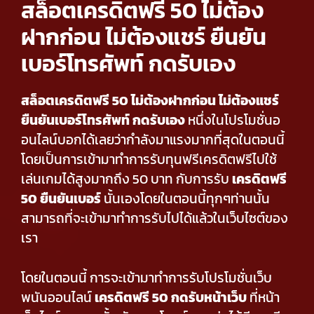
สล็อตเครดิตฟรี 50 ไม่ต้อง
ฝากก่อน ไม่ต้องแชร์ ยืนยัน
เบอร์โทรศัพท์ กดรับเอง
สล็อตเครดิตฟรี 50 ไม่ต้องฝากก่อน ไม่ต้องแชร์
ยืนยันเบอร์โทรศัพท์ กดรับเอง
หนึ่งในโปรโมชั่นอ
อนไลน์บอกได้เลยว่ากำลังมาแรงมากที่สุดในตอนนี้
โดยเป็นการเข้ามาทำการรับทุนฟรีเครดิตฟรีไปใช้
เล่นเกมได้สูงมากถึง 50 บาท กับการรับ
เครดิตฟรี
50 ยืนยันเบอร์
นั้นเองโดยในตอนนี้ทุกๆท่านนั้น
สามารถที่จะเข้ามาทำการรับไปได้แล้วในเว็บไซต์ของ
เรา
โดยในตอนนี้ การจะเข้ามาทำการรับโปรโมชั่นเว็บ
พนันออนไลน์
เครดิตฟรี 50 กดรับหน้าเว็บ
ที่หน้า