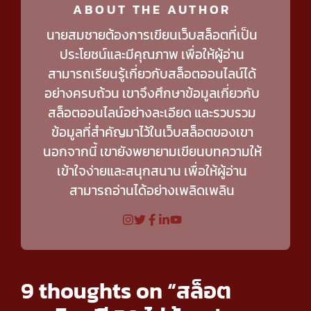
ABOUT THE AUTHOR
นายสมชายต้องการเขียนเว็บสล็อตที่เป็น
ประโยชน์และมีคุณภาพ เพื่อให้ผู้อ่าน
สามารถเรียนรู้เกี่ยวกับสล็อตออนไลน์ได้
อย่างครบถ้วน เขาจึงศึกษาข้อมูลเกี่ยวกับ
สล็อตออนไลน์อย่างละเอียด และรวบรวม
ข้อมูลที่สำคัญมาไว้ในเว็บสล็อตของเขา
นอกจากนี้ เขายังพยายามเขียนบทความให้
เข้าใจง่ายและสนุกสนาน เพื่อให้ผู้อ่าน
สามารถอ่านได้อย่างเพลิดเพลิน
9 thoughts on “สล็อต