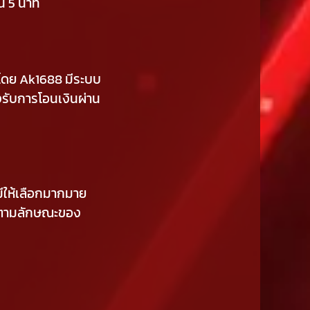
น 5 นาที
้ โดย Ak1688 มีระบบ
งรับการโอนเงินผ่าน
มีให้เลือกมากมาย
ไปตามลักษณะของ