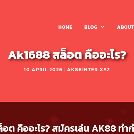
HOME
BLOG
ABOUT
Ak1688 สล็อต คืออะไร?
10 APRIL 2026
AK88INTER.XYZ
็อต คืออะไร? สมัครเล่น AK88 ทำก