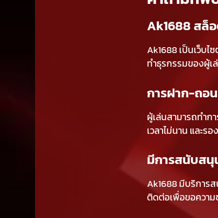
Ak1688 สล็อ
Ak1688 เป็นเว็บไซ
ทำธุรกรรมของผู้เ
การฝาก-ถอนเง
ผู้เล่นสามารถทำก
เวลาไม่นาน และรอง
มีการสนับสนุ
Ak1688 มีบริการสน
ติดต่อเพื่อขอความ