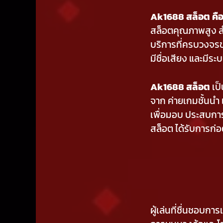
Ak1688 สล็อต คือ
สล็อตคุณภาพสูง สำ
บริการที่ครบวงจร
มีชื่อเสียง และมีร
Ak1688 สล็อต
เป็
จาก ค่ายเกมชั้นนำ 
เพื่อมอบ ประสบการ
สล็อต ได้รับการก่อ
ผู้เล่นที่ชื่นชอบก