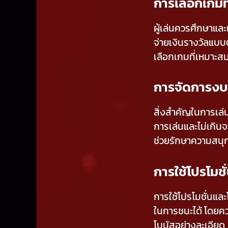
การเลือกเกมท
ผู้เล่นควรศึกษาแล
จ่ายเงินรางวัลแบบต
เลือกเกมที่เหมาะส
การจัดการง
สิ่งสำคัญในการเล
การเล่นและไม่เกินจา
ช่วยรักษาความสนุ
การใช้โปรโมชั่
การใช้โปรโมชั่นแล
ในการชนะได้ โดยค
โบนัสอย่างละเอียด