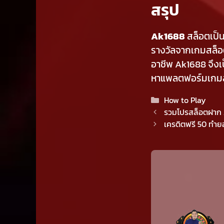
สรุป
Ak1688
สล็อตเป็
รางวัลจากเกมสล็อต 
อาชีพ Ak1688 จึงเป
หาแพลตฟอร์มเกมสล็
Categories
How to Play
รวมโปรสล็อตฝาก 2 
เครดิตฟรี 50 ทํา