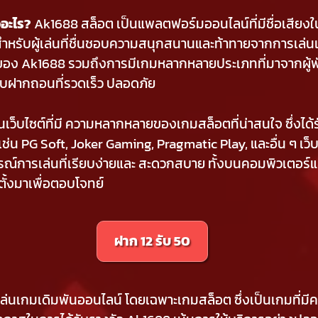
อะไร?
Ak1688 สล็อต เป็นแพลตฟอร์มออนไลน์ที่มีชื่อเสียง
หรับผู้เล่นที่ชื่นชอบความสนุกสนานและท้าทายจากการเล่นเ
ของ Ak1688 รวมถึงการมีเกมหลากหลายประเภทที่มาจากผู้พ
ะบบฝากถอนที่รวดเร็ว ปลอดภัย
นเว็บไซต์ที่มี ความหลากหลายของเกมสล็อตที่น่าสนใจ ซึ่งไ
เช่น PG Soft, Joker Gaming, Pragmatic Play, และอื่น ๆ เว
ณ์การเล่นที่เรียบง่ายและ สะดวกสบาย ทั้งบนคอมพิวเตอร์
ตั้งมาเพื่อตอบโจทย์
ฝาก 12 รับ 50
ารเล่นเกมเดิมพันออนไลน์ โดยเฉพาะเกมสล็อต ซึ่งเป็นเกมที่ม