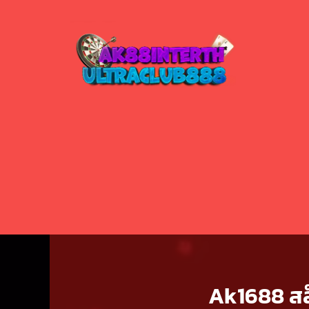
Skip
to
content
Ak1688 สล