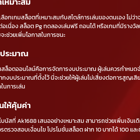
ี่เหมาะสม
ะเลือกเกมสล็อตที่เหมาะสมกับสไตล์การเล่นของตนเอง ไม่ว่าจ
่อเนื่อง
สล็อต Pg ทดลองเล่นฟรี ถอนได้
หรือเกมที่มีรางว
มจะช่วยเพิ่มโอกาสในการชนะ
บประมาณ
่นสล็อตออนไลน์คือการจัดการงบประมาณ ผู้เล่นควรกำหนดจำน
กงบประมาณที่ตั้งไว้ นี่จะช่วยให้ผู้เล่นไม่เสี่ยงต่อการสูญเสี
กในการเล่น
นให้คุ้มค่า
ะโบนัสที่ Ak1688 เสนออย่างเหมาะสม สามารถช่วยเพิ่มเงินเด
วรตรวจสอบเงื่อนไข
โปรโมชั่นสล็อต ฝาก 10 บาทได้ 100
และ