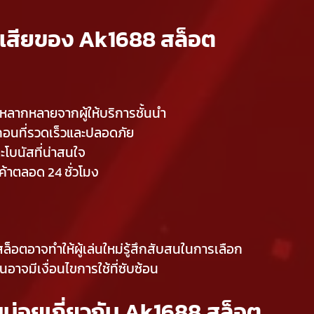
้อเสียของ Ak1688 สล็อต
หลากหลายจากผู้ให้บริการชั้นนำ
อนที่รวดเร็วและปลอดภัย
ะโบนัสที่น่าสนใจ
ค้าตลอด 24 ชั่วโมง
็อตอาจทำให้ผู้เล่นใหม่รู้สึกสับสนในการเลือก
นอาจมีเงื่อนไขการใช้ที่ซับซ้อน
บ่อยเกี่ยวกับ Ak1688 สล็อต